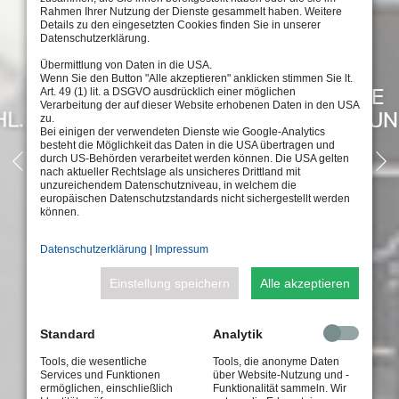
Rahmen Ihrer Nutzung der Dienste gesammelt haben. Weitere
Details zu den eingesetzten Cookies finden Sie in unserer
Datenschutzerklärung.
Übermittlung von Daten in die USA.
Wenn Sie den Button "Alle akzeptieren" anklicken stimmen Sie lt.
NEU: HÖCHST ROBUSTE
Art. 49 (1) lit. a DSGVO ausdrücklich einer möglichen
Verarbeitung der auf dieser Website erhobenen Daten in den USA
ARCHITEKTURBELEUCHTUNG
zu.
Bei einigen der verwendeten Dienste wie Google-Analytics
besteht die Möglichkeit das Daten in die USA übertragen und
durch US-Behörden verarbeitet werden können. Die USA gelten
nach aktueller Rechtslage als unsicheres Drittland mit
unzureichendem Datenschutzniveau, in welchem die
europäischen Datenschutzstandards nicht sichergestellt werden
können.
JETZT WEITER
Datenschutzerklärung
|
Impressum
Einstellung speichern
Alle akzeptieren
Standard
Analytik
Tools, die wesentliche
Tools, die anonyme Daten
Services und Funktionen
über Website-Nutzung und -
ermöglichen, einschließlich
Funktionalität sammeln. Wir