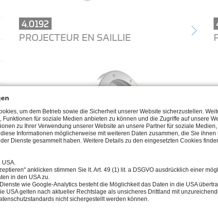
4.0192
PROJECTEUR EN SAILLIE
gen
kies, um dem Betrieb sowie die Sicherheit unserer Website sicherzustellen. Wei
, Funktionen für soziale Medien anbieten zu können und die Zugriffe auf unsere We
ionen zu Ihrer Verwendung unserer Website an unsere Partner für soziale Medie
n diese Informationen möglicherweise mit weiteren Daten zusammen, die Sie ihnen b
der Dienste gesammelt haben. Weitere Details zu den eingesetzten Cookies finden
e USA.
eptieren" anklicken stimmen Sie lt. Art. 49 (1) lit. a DSGVO ausdrücklich einer mög
ten in den USA zu.
4.0365
Dienste wie Google-Analytics besteht die Möglichkeit das Daten in die USA über
ie USA gelten nach aktueller Rechtslage als unsicheres Drittland mit unzureichen
PROJECTEUR EN SAILLIE
tenschutzstandards nicht sichergestellt werden können.