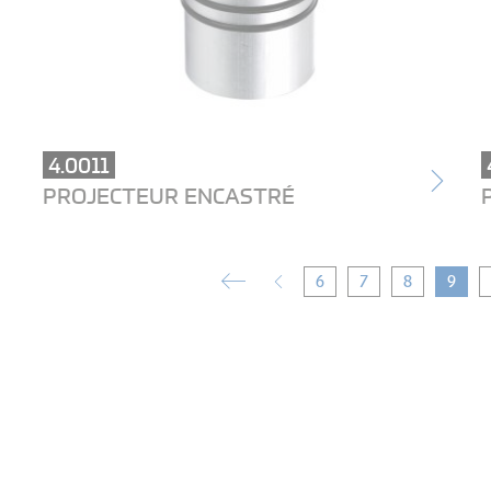
4.0011
PROJECTEUR ENCASTRÉ
6
7
8
9