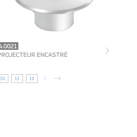
4.0021
PROJECTEUR ENCASTRÉ
10
11
12