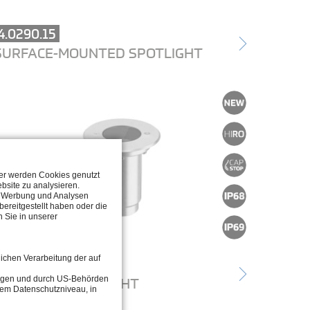
4.0290.15
SURFACE-MOUNTED SPOTLIGHT
ter werden Cookies genutzt
bsite zu analysieren.
n, Werbung und Analysen
ereitgestellt haben oder die
 Sie in unserer
lichen Verarbeitung der auf
4.0108
tragen und durch US-Behörden
RECESSED SPOTLIGHT
dem Datenschutzniveau, in