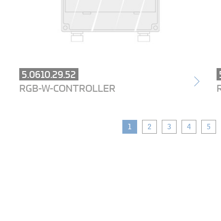
5.0610.29.52
RGB-W-CONTROLLER
1
2
3
4
5