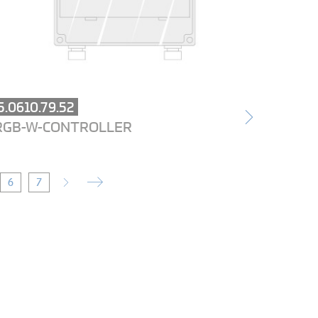
5.0610.79.52
RGB-W-CONTROLLER
6
7