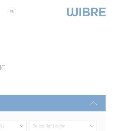
EN
NG
rce
Select light color