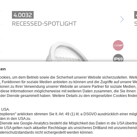
4.0032
RECESSED-SPOTLIGHT
gen
kies, um dem Betrieb sowie die Sicherheit unserer Website sicherzustellen. Wei
, Funktionen für soziale Medien anbieten zu können und die Zugriffe auf unsere We
ionen zu Ihrer Verwendung unserer Website an unsere Partner für soziale Medie
n diese Informationen möglicherweise mit weiteren Daten zusammen, die Sie ihnen b
der Dienste gesammelt haben. Weitere Details zu den eingesetzten Cookies finden
e USA.
eptieren" anklicken stimmen Sie lt. Art. 49 (1) lit. a DSGVO ausdrücklich einer mög
4.0490
ten in den USA zu.
Dienste wie Google-Analytics besteht die Möglichkeit das Daten in die USA über
SURFACE-MOUNTED SPOTLIGHT
ie USA gelten nach aktueller Rechtslage als unsicheres Drittland mit unzureichen
tenschutzstandards nicht sichergestellt werden können.