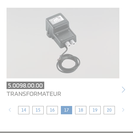
5.0098.00.00
TRANSFORMATEUR
14
15
16
17
18
19
20