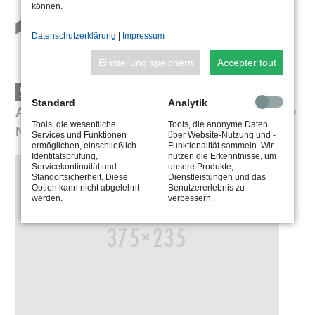
können.
Datenschutzerklärung
|
Impressum
Einstellung speichern
Accepter tout
5.0600.65.60
Standard
Analytik
ALIMENTATION TENSION CONSTANTE,
Tools, die wesentliche
Tools, die anonyme Daten
NON DIMMABLE
Services und Funktionen
über Website-Nutzung und -
ermöglichen, einschließlich
Funktionalität sammeln. Wir
Identitätsprüfung,
nutzen die Erkenntnisse, um
Servicekontinuität und
unsere Produkte,
Standortsicherheit. Diese
Dienstleistungen und das
Option kann nicht abgelehnt
Benutzererlebnis zu
werden.
verbessern.