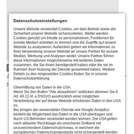
Datenschutzeinstellungen
Unsere Website verwendet Cookies, um dem Betrieb sowie die
Sicherheit unserer Website sicherzustellen. Weiter werden
Cookies genutzt um Inhalte zu personalisieren, Funktionen für
soziale Medien anbieten zu können und die Zugriffe auf unsere
Website zu analysieren. Außerdem geben wir Informationen zu
Ihrer Verwendung unserer Website an unsere Partner für soziale
Medien, Werbung und Analysen weiter. Unsere Partner führen
diese Informationen möglicherweise mit weiteren Daten
zusammen, die Sie ihnen bereitgestellt haben oder die sie im
5.0600.65.12
Rahmen Ihrer Nutzung der Dienste gesammelt haben. Weitere
Details zu den eingesetzten Cookies finden Sie in unserer
ALIMENTATION TENSION CONSTANTE,
Datenschutzerklärung.
NON DIMMABLE
Übermittlung von Daten in die USA.
Wenn Sie den Button "Alle akzeptieren" anklicken stimmen Sie lt.
Art. 49 (1) lit. a DSGVO ausdrücklich einer möglichen
Verarbeitung der auf dieser Website erhobenen Daten in den USA
zu.
Bei einigen der verwendeten Dienste wie Google-Analytics
besteht die Möglichkeit das Daten in die USA übertragen und
durch US-Behörden verarbeitet werden können. Die USA gelten
nach aktueller Rechtslage als unsicheres Drittland mit
unzureichendem Datenschutzniveau, in welchem die
europäischen Datenschutzstandards nicht sichergestellt werden