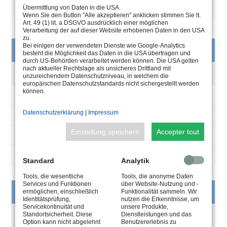
DESCRIPTION
Übermittlung von Daten in die USA.
Wenn Sie den Button "Alle akzeptieren" anklicken stimmen Sie lt.
Art. 49 (1) lit. a DSGVO ausdrücklich einer möglichen
Verarbeitung der auf dieser Website erhobenen Daten in den USA
zu.
DK68 EMBOUT POUR GAINE, INOX 316L, AVEC CONTRE-ÉCROU
Bei einigen der verwendeten Dienste wie Google-Analytics
NUMÉRO
besteht die Möglichkeit das Daten in die USA übertragen und
LAITON
D’ARTICLE
durch US-Behörden verarbeitet werden können. Die USA gelten
DK68 EMBOUT POUR GAINE, INOX 316L, AVEC CONTRE-ÉCROU
nach aktueller Rechtslage als unsicheres Drittland mit
CÂBLE
unzureichendem Datenschutzniveau, in welchem die
LAITON
europäischen Datenschutzstandards nicht sichergestellt werden
können.
TAILLE
9.9006.40.00
IP
Datenschutzerklärung
|
Impressum
ø-Kabel 11–8 mm
PROTECTION
Einstellung speichern
Accepter tout
DK68
IP68
Standard
Analytik
Tools, die wesentliche
Tools, die anonyme Daten
Services und Funktionen
über Website-Nutzung und -
DK68 EMBOUT POUR GAINE, PLASTIQUE, AVEC CONTRE-ÉCROU
ermöglichen, einschließlich
Funktionalität sammeln. Wir
LAITON
Identitätsprüfung,
nutzen die Erkenntnisse, um
Servicekontinuität und
unsere Produkte,
DK68 EMBOUT POUR GAINE, PLASTIQUE, AVEC CONTRE-ÉCROU
Standortsicherheit. Diese
Dienstleistungen und das
LAITON
Option kann nicht abgelehnt
Benutzererlebnis zu