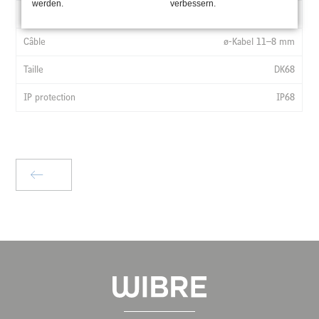
werden.
verbessern.
9.9006.41.00
ø-Kabel 11–8 mm
DK68
IP68