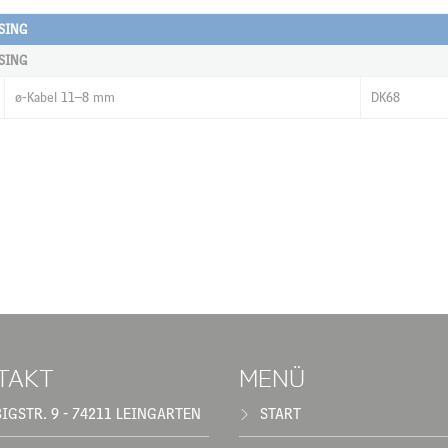
SING
SING
ø-Kabel 11–8 mm
DK68
TAKT
MENÜ
BIGSTR. 9 - 74211 LEINGARTEN
START