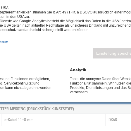
e USA.
eptieren" anklicken stimmen Sie lt. Art. 49 (1) lit. a DSGVO ausdrücklich einer mög
ten in den USA zu.
Dienste wie Google-Analytics besteht die Möglichkeit das Daten in die USA über
ie USA gelten nach aktueller Rechtslage als unsicheres Drittland mit unzureichen
tenschutzstandards nicht sichergestellt werden können.
essum
Einstellung speich
Analytik
ces und Funktionen ermöglichen,
Tools, die anonyme Daten über Websi
ng, Servicekontinuität und
Funktionalität sammeln. Wir nutzen di
tion kann nicht abgelehnt werden.
Produkte, Dienstleistungen und das B
KABEL
GRÖSSE
verbessern.
TTER MESSING (DRUCKSTÜCK KUNSTSTOFF)
TTER MESSING (DRUCKSTÜCK KUNSTSTOFF)
ø-Kabel 11–8 mm
DK68