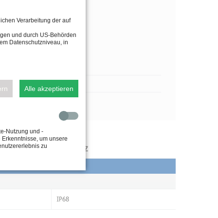
lichen Verarbeitung der auf
tragen und durch US-Behörden
dem Datenschutzniveau, in
ern
Alle akzeptieren
te-Nutzung und -
e Erkenntnisse, um unsere
enutzererlebnis zu
IP SCHUTZ
IP68