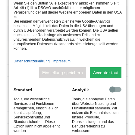
Wenn Sie den Button "Alle akzeptieren" anklicken stimmen Sie lt.
Art. 49 (1) lit. a DSGVO ausdrücklich einer möglichen
DESCRIPTION
Verarbeitung der auf dieser Website erhobenen Daten in den USA
zu.
Bei einigen der verwendeten Dienste wie Google-Analytics
besteht die Möglichkeit das Daten in die USA übertragen und
durch US-Behörden verarbeitet werden können. Die USA gelten
REMARQUES/OPTIONS
nach aktueller Rechtslage als unsicheres Drittland mit
unzureichendem Datenschutzniveau, in welchem die
europäischen Datenschutzstandards nicht sichergestellt werden
können.
NUMÉRO
5.0630.10.04
Datenschutzerklärung
|
Impressum
D’ARTICLE
90-305
Einstellung speichern
Accepter tout
V-
AC
47-63
Standard
Analytik
HZ
1200
Tools, die wesentliche
Tools, die anonyme Daten
MA
Services und Funktionen
über Website-Nutzung und -
25
ermöglichen, einschließlich
Funktionalität sammeln. Wir
Identitätsprüfung,
nutzen die Erkenntnisse, um
W
max 15
Servicekontinuität und
unsere Produkte,
Standortsicherheit. Diese
Dienstleistungen und das
V-
Option kann nicht abgelehnt
Benutzererlebnis zu
Max 50°
DC
werden.
verbessern.