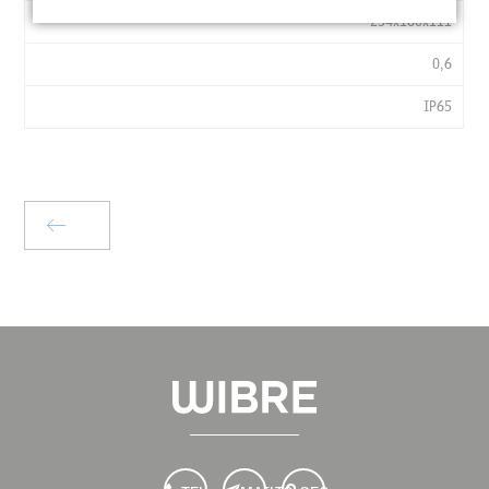
254x180x111
TA
°C
0,6
LXWXH
MM
IP65
KG
IP