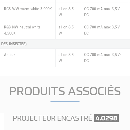
RGB-WW warm white 3.000K
all on 8,5
CC 700 mA max 3,5 V-
W
DC
RGB-NW neutral white
all on 8,5
CC 700 mA max 3,5 V-
4.500K
W
DC
 DES INSECTES)
Amber
all on 8,5
CC 700 mA max 3,5 V-
W
DC
PRODUITS ASSOCIÉS
PROJECTEUR ENCASTRÉ
4.0298