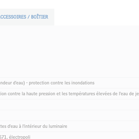
CCESSOIRES / BOÎTIER
ndeur d'eau) - protection contre les inondations
tion contre la haute pression et les températures élevées de l'eau de je
s d'eau à l'intérieur du luminaire
71, électropoli