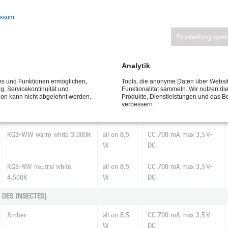
essum
4.500K neutral white
total 6 W
230 V
Einstellung spe
2.700K extra warm white
total 6 W
230 V
Analytik
ces und Funktionen ermöglichen,
Tools, die anonyme Daten über Websi
ng, Servicekontinuität und
Funktionalität sammeln. Wir nutzen di
tion kann nicht abgelehnt werden.
Produkte, Dienstleistungen und das B
RGB-CW cold white 6.500K
all on 8,5
CC 700 mA max 3,5 V-
verbessern.
W
DC
RGB-WW warm white 3.000K
all on 8,5
CC 700 mA max 3,5 V-
W
DC
RGB-NW neutral white
all on 8,5
CC 700 mA max 3,5 V-
4.500K
W
DC
 DES INSECTES)
Amber
all on 8,5
CC 700 mA max 3,5 V-
W
DC