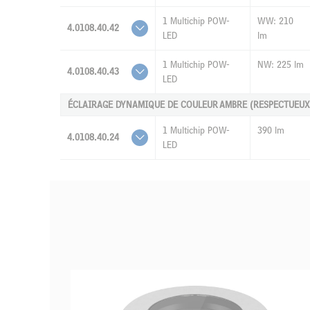
1 Multichip POW-
WW: 210
4.0108.40.42
LED
lm
1 Multichip POW-
NW: 225 lm
4.0108.40.43
LED
ÉCLAIRAGE DYNAMIQUE DE COULEUR AMBRE (RESPECTUEUX
1 Multichip POW-
390 lm
4.0108.40.24
LED