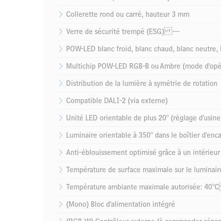
Collerette rond ou carré, hauteur 3 mm
Verre de sécurité trempé (ESG) ---
POW-LED blanc froid, blanc chaud, blanc neutre, 
Multichip POW-LED RGB-B ou Ambre (mode d'opéra
Distribution de la lumière à symétrie de rotation
Compatible DALI-2 (via externe)
Unité LED orientable de plus 20° (réglage d'usine
Luminaire orientable à 350° dans le boîtier d'en
Anti-éblouissement optimisé grâce à un intérieur
Température de surface maximale sur le luminair
Température ambiante maximale autorisée: 40°C
(Mono) Bloc d'alimentation intégré