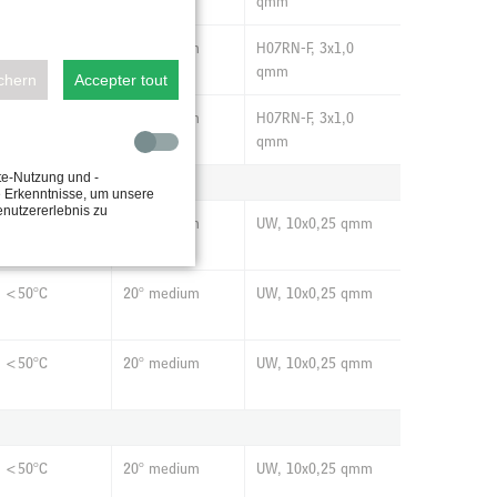
qmm
<50°C
20° medium
H07RN-F, 3x1,0
qmm
ichern
Accepter tout
<50°C
20° medium
H07RN-F, 3x1,0
qmm
te-Nutzung und -
e Erkenntnisse, um unsere
enutzererlebnis zu
<50°C
20° medium
UW, 10x0,25 qmm
<50°C
20° medium
UW, 10x0,25 qmm
<50°C
20° medium
UW, 10x0,25 qmm
<50°C
20° medium
UW, 10x0,25 qmm