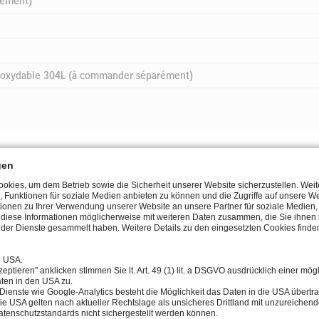
rément)
 inoxydable 304L (à commander séparément)
gen
COULEUR K°
PUISSANCE
COURANT
kies, um dem Betrieb sowie die Sicherheit unserer Website sicherzustellen. Wei
, Funktionen für soziale Medien anbieten zu können und die Zugriffe auf unsere We
ionen zu Ihrer Verwendung unserer Website an unsere Partner für soziale Medie
n diese Informationen möglicherweise mit weiteren Daten zusammen, die Sie ihnen b
der Dienste gesammelt haben. Weitere Details zu den eingesetzten Cookies finden
6.500K cold white
total 6 W
230 V
e USA.
eptieren" anklicken stimmen Sie lt. Art. 49 (1) lit. a DSGVO ausdrücklich einer mög
ten in den USA zu.
Dienste wie Google-Analytics besteht die Möglichkeit das Daten in die USA über
ie USA gelten nach aktueller Rechtslage als unsicheres Drittland mit unzureichen
3.000K warm white
total 6 W
230 V
tenschutzstandards nicht sichergestellt werden können.