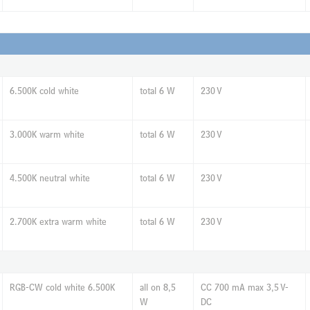
6.500K cold white
total 6 W
230 V
3.000K warm white
total 6 W
230 V
4.500K neutral white
total 6 W
230 V
2.700K extra warm white
total 6 W
230 V
RGB-CW cold white 6.500K
all on 8,5
CC 700 mA max 3,5 V-
W
DC