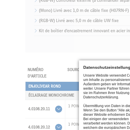
(RGB-W) Contrôleur externe (à commander sépa
(Mono) Livré avec 1,0 m de câble fixe (H07RN-F)
(RGB-W) Livré avec 5,0 m de câble UW fixe
Kit de boîtier d'encastrement innovant en acier
Datenschutzeinstellun
NUMÉRO
SOURCE
LUMEN
Unsere Website verwendet Coo
D’ARTICLE
um Inhalte zu personalisieren
Außerdem geben wir Informat
ENJOLIVEAR ROND
weiter. Unsere Partner führe
sie im Rahmen Ihrer Nutzung 
ÉCLAIRAGE MONOCHROME
Datenschutzerklärung.
1 POW-LED
875 lm
Übermittlung von Daten in di
4.0108.20.11
Wenn Sie den Button "Alle akz
dieser Website erhobenen Da
Bei einigen der verwendeten 
verarbeitet werden können. D
1 POW-LED
710 lm
4.0108.20.12
welchem die europäischen Da