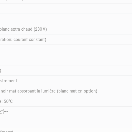
blanc extra chaud (230 V)
tion: courant constant)
)
castrement
 noir mat absorbant la lumière (blanc mat en option)
e: 50°C
 ---