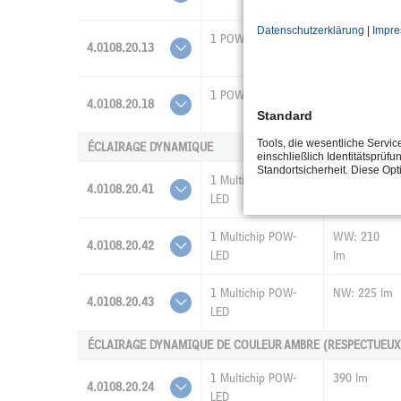
Datenschutzerklärung
|
Impr
1 POW-LED
760 lm
4.0108.20.13
1 POW-LED
700 lm
4.0108.20.18
Standard
Tools, die wesentliche Servi
ÉCLAIRAGE DYNAMIQUE
einschließlich Identitätsprüfu
Standortsicherheit. Diese Op
1 Multichip POW-
CW: 240 lm
4.0108.20.41
LED
1 Multichip POW-
WW: 210
4.0108.20.42
LED
lm
1 Multichip POW-
NW: 225 lm
4.0108.20.43
LED
ÉCLAIRAGE DYNAMIQUE DE COULEUR AMBRE (RESPECTUEUX
1 Multichip POW-
390 lm
4.0108.20.24
LED