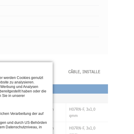
TEMPÉRATURE
ANGLE DE
CÂBLE, INSTALLE
ter werden Cookies genutzt
RAYON
bsite zu analysieren.
n, Werbung und Analysen
ereitgestellt haben oder die
 Sie in unserer
<50°C
20° medium
H07RN-F, 3x1,0
lichen Verarbeitung der auf
qmm
tragen und durch US-Behörden
dem Datenschutzniveau, in
<50°C
20° medium
H07RN-F, 3x1,0