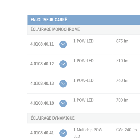
ENJOLIVEUR CARRÉ
ÉCLAIRAGE MONOCHROME
1 POW-LED
875 lm
4.0108.40.11
1 POW-LED
710 lm
4.0108.40.12
1 POW-LED
760 lm
4.0108.40.13
1 POW-LED
700 lm
4.0108.40.18
ÉCLAIRAGE DYNAMIQUE
1 Multichip POW-
CW: 240 lm
4.0108.40.41
LED