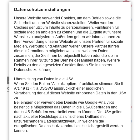
Datenschutzeinstellungen
Unsere Website verwendet Cookies, um dem Betrieb sowie die
Sicherheit unserer Website sicherzustellen. Weiter werden
Cookies genutzt um Inhalte zu personalisieren, Funktionen für
soziale Medien anbieten zu können und die Zugriffe auf unsere
Website zu analysieren. Außerdem geben wir Informationen zu
Ihrer Verwendung unserer Website an unsere Partner für soziale
Medien, Werbung und Analysen weiter. Unsere Partner führen
diese Informationen möglicherweise mit weiteren Daten
zusammen, die Sie ihnen bereitgestellt haben oder die sie im
Rahmen Ihrer Nutzung der Dienste gesammelt haben. Weitere
Details zu den eingesetzten Cookies finden Sie in unserer
Datenschutzerklärung.
4.0050
Übermittlung von Daten in die USA.
Wenn Sie den Button "Alle akzeptieren" anklicken stimmen Sie lt.
SURFACE-MOUNTED SPOTLIGHT
Art. 49 (1) lit. a DSGVO ausdrücklich einer möglichen
Verarbeitung der auf dieser Website erhobenen Daten in den USA
zu.
Bei einigen der verwendeten Dienste wie Google-Analytics
besteht die Möglichkeit das Daten in die USA übertragen und
durch US-Behörden verarbeitet werden können. Die USA gelten
nach aktueller Rechtslage als unsicheres Drittland mit
unzureichendem Datenschutzniveau, in welchem die
europäischen Datenschutzstandards nicht sichergestellt werden
können.