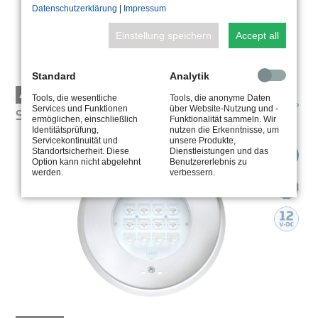
Datenschutzerklärung
|
Impressum
Einstellung speichern
Accept all
Standard
Analytik
4.0100
Tools, die wesentliche
Tools, die anonyme Daten
Services und Funktionen
über Website-Nutzung und -
SURFACE-MOUNTED SPOTLIGHT
ermöglichen, einschließlich
Funktionalität sammeln. Wir
Identitätsprüfung,
nutzen die Erkenntnisse, um
Servicekontinuität und
unsere Produkte,
Standortsicherheit. Diese
Dienstleistungen und das
Option kann nicht abgelehnt
Benutzererlebnis zu
werden.
verbessern.