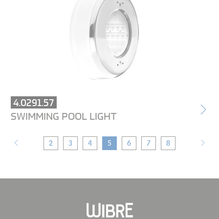
4.0291.57
SWIMMING POOL LIGHT
2
3
4
5
6
7
8