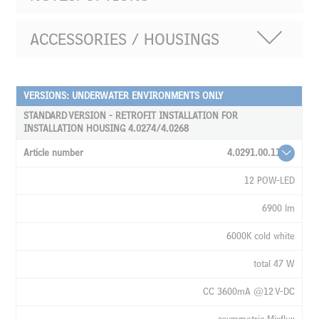
ACCESSORIES / HOUSINGS
VERSIONS: UNDERWATER ENVIRONMENTS ONLY
ARTICLE
NUMBER
STANDARD VERSION - RETROFIT INSTALLATION FOR
INSTALLATION HOUSING 4.0274/4.0268
LAMPS
4.0291.00.11
LUMEN
12 POW-LED
LIGHT
COLOUR
6900 lm
WATTAGE
6000K cold white
CURRENT
total 47 W
RADATION
CC 3600mA @12 V-DC
ANGLE