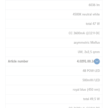
6036 lm
4500K neutral white
total 47 W
CC 3600mA @12 V-DC
asymmetric Mixflux
UW, 2x2,5 qmm
4.0291.00.16
48 POW-LED
500mW/LED
royal blue (450 nm)
total 49,5 W