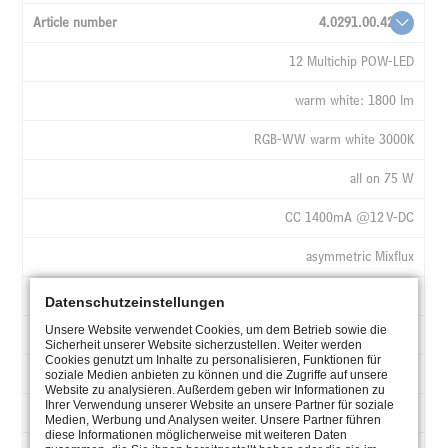
4.0291.00.42
12 Multichip POW-LED
warm white: 1800 lm
RGB-WW warm white 3000K
all on 75 W
CC 1400mA @12 V-DC
asymmetric Mixflux
UW, 1x4,0 + 4x1,0 + 2x0,25 qmm
Datenschutzeinstellungen
Unsere Website verwendet Cookies, um dem Betrieb sowie die
4.0291.00.43
Sicherheit unserer Website sicherzustellen. Weiter werden
Cookies genutzt um Inhalte zu personalisieren, Funktionen für
12 Multichip POW-LED
soziale Medien anbieten zu können und die Zugriffe auf unsere
Website zu analysieren. Außerdem geben wir Informationen zu
Ihrer Verwendung unserer Website an unsere Partner für soziale
neutral white: 1920 lm
Medien, Werbung und Analysen weiter. Unsere Partner führen
diese Informationen möglicherweise mit weiteren Daten