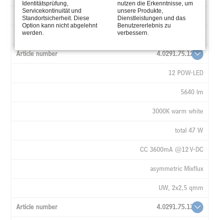
Identitätsprüfung,
nutzen die Erkenntnisse, um
Servicekontinuität und
unsere Produkte,
asymmetric Mixflux
Standortsicherheit. Diese
Dienstleistungen und das
Option kann nicht abgelehnt
Benutzererlebnis zu
werden.
verbessern.
UW, 2x2,5 qmm
4.0291.75.12
12 POW-LED
5640 lm
3000K warm white
total 47 W
CC 3600mA @12 V-DC
asymmetric Mixflux
UW, 2x2,5 qmm
4.0291.75.13