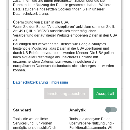
RGB-NW neutral white 4500K
zusammen, die Sie ihnen bereitgestellt haben oder die sie im
Rahmen Ihrer Nutzung der Dienste gesammelt haben. Weitere
Details zu den eingesetzten Cookies finden Sie in unserer
all on 75 W
Datenschutzerklärung.
Übermittlung von Daten in die USA.
CC 1400mA @12 V-DC
Wenn Sie den Button "Alle akzeptieren" anklicken stimmen Sie lt.
Art. 49 (1) lit. a DSGVO ausdrücklich einer möglichen
asymmetric Mixflux
Verarbeitung der auf dieser Website erhobenen Daten in den USA
zu.
Bei einigen der verwendeten Dienste wie Google-Analytics
UW, 1x4,0 + 4x1,0 + 2x0,25 qmm
besteht die Möglichkeit das Daten in die USA übertragen und
durch US-Behörden verarbeitet werden können. Die USA gelten
FLUSH MOUNTED VERSION - RETROFIT INSTALLATION FOR
nach aktueller Rechtslage als unsicheres Drittland mit
INSTALLATION HOUSING 4.0274.75
unzureichendem Datenschutzniveau, in welchem die
europäischen Datenschutzstandards nicht sichergestellt werden
können.
4.0291.75.11
12 POW-LED
Datenschutzerklärung
|
Impressum
Einstellung speichern
Accept all
6900 lm
6000K cold white
Standard
Analytik
total 47 W
Tools, die wesentliche
Tools, die anonyme Daten
Services und Funktionen
über Website-Nutzung und -
CC 3600mA @12 V-DC
ermöglichen, einschließlich
Funktionalität sammeln. Wir