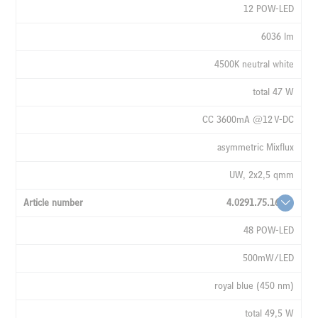
12 POW-LED
6036 lm
4500K neutral white
total 47 W
CC 3600mA @12 V-DC
asymmetric Mixflux
UW, 2x2,5 qmm
4.0291.75.16
48 POW-LED
500mW/LED
royal blue (450 nm)
total 49,5 W