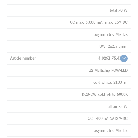
total 70 W
CC max. 5.000 mA, max. 15V-DC
asymmetric Mixflux
UW, 2x2,5 qmm
4.0291.75.41
12 Multichip POW-LED
cold white: 2100 lm
RGB-CW cold white 6000K
all on 75 W
CC 1400mA @12 V-DC
asymmetric Mixflux