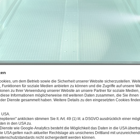
gen
kies, um dem Betrieb sowie die Sicherheit unserer Website sicherzustellen. Wei
, Funktionen für soziale Medien anbieten zu können und die Zugriffe auf unsere We
ionen zu Ihrer Verwendung unserer Website an unsere Partner für soziale Medie
ssessment, the client decided on a modular stainless steel pool - on t
n diese Informationen möglicherweise mit weiteren Daten zusammen, die Sie ihnen b
der Dienste gesammelt haben. Weitere Details zu den eingesetzten Cookies finden
this due to its shape, and on the other hand, a stainless steel pool is in
ter decades.
e USA.
eptieren" anklicken stimmen Sie lt. Art. 49 (1) lit. a DSGVO ausdrücklich einer mög
ble" and "stainless steel" were wishes and conditions of the pool owner
ten in den USA zu.
Dienste wie Google-Analytics besteht die Möglichkeit das Daten in die USA über
act with the water - above all the lighting.
ie USA gelten nach aktueller Rechtslage als unsicheres Drittland mit unzureichen
tenschutzstandards nicht sichergestellt werden können.