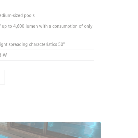
edium-sized pools
of up to 4,600 lumen with a consumption of only
ght spreading characteristics 50°
GB-W