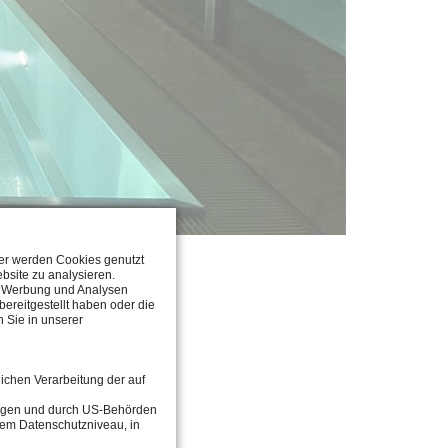
ter werden Cookies genutzt
bsite zu analysieren.
n, Werbung und Analysen
he one hand, because the
ereitgestellt haben oder die
 Sie in unserer
destructible. Fun splash
lichen Verarbeitung der auf
 regarding all other
tragen und durch US-Behörden
dem Datenschutzniveau, in