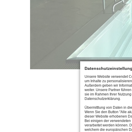
Datenschutzeinstellun
Unsere Website verwendet Coo
um Inhalte zu personalisieren
Außerdem geben wir Informat
Based on the expert's a
weiter. Unsere Partner führe
sie im Rahmen Ihrer Nutzung 
pool is predestined for 
Datenschutzerklärung.
is thus ensured even af
Übermittlung von Daten in di
Wenn Sie den Button "Alle akz
In the end, "indestructi
dieser Website erhobenen Da
Bei einigen der verwendeten 
pool components in cont
verarbeitet werden können. D
welchem die europäischen Da