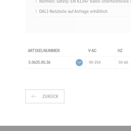
Normen: Safety: EN 61347 Radio Interferencies
DALI-Netzteile auf Anfrage erhältlich
ARTIKELNUMMER
V-AC
HZ
5.0635.00.36
90-254
50-60
ZURÜCK