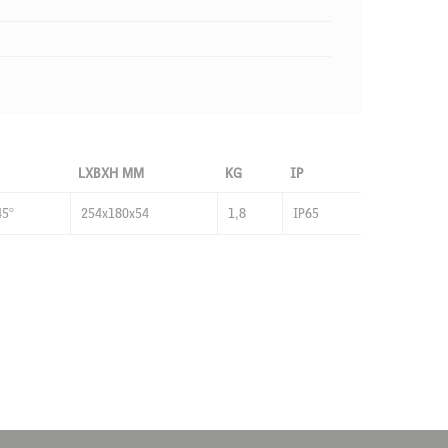
LXBXH MM
KG
IP
45°
254x180x54
1,8
IP65