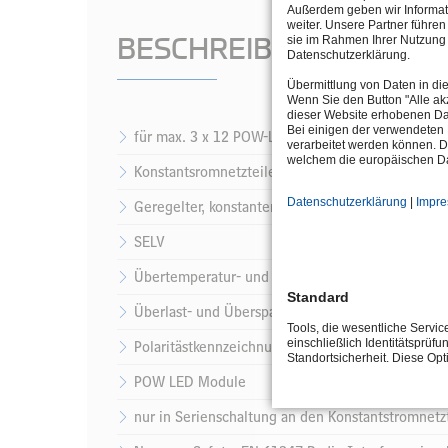
Außerdem geben wir Informat
weiter. Unsere Partner führe
BESCHREIBUNG
sie im Rahmen Ihrer Nutzung 
Datenschutzerklärung.
Übermittlung von Daten in di
Wenn Sie den Button "Alle akz
dieser Website erhobenen Da
Bei einigen der verwendeten 
für max. 3 x 12 POW-LED 350 mA, IP65
verarbeitet werden können. D
welchem die europäischen Da
Konstantsromnetzteile 350mA für POW LED Mod
Datenschutzerklärung
|
Impr
Geregelter, konstanter Ausgangstrom 350mA +- 
SELV
Übertemperatur- und Kurzschlußschutz
Standard
Überlast- und Überspannungsschutz
Tools, die wesentliche Servi
einschließlich Identitätsprüfu
Polaritästkennzeichnung: +/-
Standortsicherheit. Diese Op
POW LED Module
nur in Serienschaltung an den Konstantstromnetz