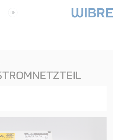
DE
6
STROMNETZTEIL