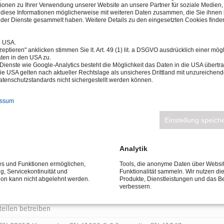
ionen zu Ihrer Verwendung unserer Website an unsere Partner für soziale Medie
n diese Informationen möglicherweise mit weiteren Daten zusammen, die Sie ihnen b
der Dienste gesammelt haben. Weitere Details zu den eingesetzten Cookies finden
e USA.
eptieren" anklicken stimmen Sie lt. Art. 49 (1) lit. a DSGVO ausdrücklich einer mög
ten in den USA zu.
Dienste wie Google-Analytics besteht die Möglichkeit das Daten in die USA über
ie USA gelten nach aktueller Rechtslage als unsicheres Drittland mit unzureichen
tenschutzstandards nicht sichergestellt werden können.
ule
essum
5%
Einstellung speich
Analytik
ces und Funktionen ermöglichen,
Tools, die anonyme Daten über Websi
ng, Servicekontinuität und
Funktionalität sammeln. Wir nutzen di
tion kann nicht abgelehnt werden.
Produkte, Dienstleistungen und das B
verbessern.
teilen betreiben