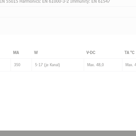
: EN 55015 Harmonics: EN 61000-3-2 Immunity: EN 61547
MA
W
V-DC
TA °C
350
5-17 (je Kanal)
Max. 48,0
Max. 