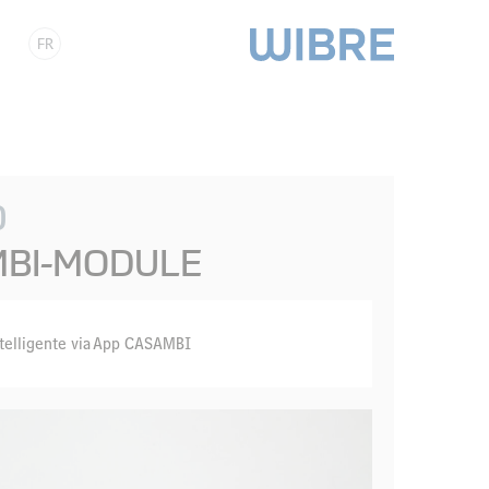
FR
0
BI-MODULE
elligente via App CASAMBI