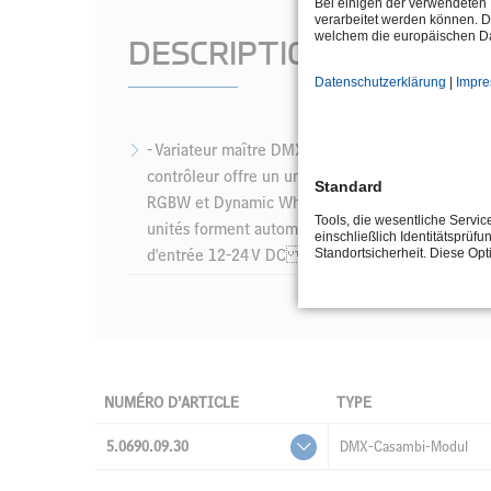
Bei einigen der verwendeten 
verarbeitet werden können. D
welchem die europäischen Da
DESCRIPTION
Datenschutzerklärung
|
Impr
- Variateur maître DMX 512 à 8 canaux, contrôla
contrôleur offre un univers DMX-512 non isolé, u
Standard
RGBW et Dynamic White - Commande directe sim
Tools, die wesentliche Servi
unités forment automatiquement un réseau maillé
einschließlich Identitätsprüfu
d'entrée 12-24 V DC - Contenu de la livraison :
Standortsicherheit. Diese Op
NUMÉRO D’ARTICLE
TYPE
5.0690.09.30
DMX-Casambi-Modul