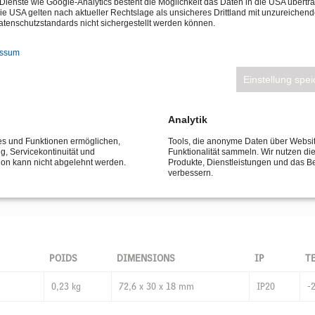
Dienste wie Google-Analytics besteht die Möglichkeit das Daten in die USA über
ie USA gelten nach aktueller Rechtslage als unsicheres Drittland mit unzureichen
tenschutzstandards nicht sichergestellt werden können.
essum
Einstellung spe
ble par Bluetooth et compatible avec Casambi - Pour les contrôleurs 
ne sortie relais et une entrée capteur. - Max. 8 canaux DMX (slots) p
Analytik
ple pour un luminaire jusqu'à un système de commande d'éclairage
ces und Funktionen ermöglichen,
Tools, die anonyme Daten über Websi
 intelligent - Le module est contrôlé par l'application Casambi (App
ng, Servicekontinuität und
Funktionalität sammeln. Wir nutzen di
 module, bloc d'alimentation - Indice de protection IP20
tion kann nicht abgelehnt werden.
Produkte, Dienstleistungen und das B
verbessern.
POIDS
DIMENSIONS
IP
T
0,23 kg
72,6 x 30 x 18 mm
IP20
-