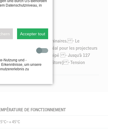
tragen und durch US-Behörden
dem Datenschutzniveau, in
ichern
Accepter tout
compatibles DMX et leurs luminaires. - Le
euvent être contrôlés. - Idéal pour les projecteurs
 complet et entièrement équipé - Jusqu'à 127
te-Nutzung und -
le App Store et Google Play Store) - Tension
e Erkenntnisse, um unsere
enutzererlebnis zu
EMPÉRATURE DE FONCTIONNEMENT
25°C–+45°C