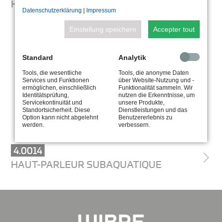
HUBLOTS
Datenschutzerklärung
|
Impressum
Einstellung speichern
Accepter tout
Standard
Analytik
Tools, die wesentliche
Tools, die anonyme Daten
Services und Funktionen
über Website-Nutzung und -
ermöglichen, einschließlich
Funktionalität sammeln. Wir
Identitätsprüfung,
nutzen die Erkenntnisse, um
Servicekontinuität und
unsere Produkte,
Standortsicherheit. Diese
Dienstleistungen und das
Option kann nicht abgelehnt
Benutzererlebnis zu
werden.
verbessern.
4.0014
HAUT-PARLEUR SUBAQUATIQUE