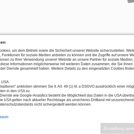
gen
kies, um dem Betrieb sowie die Sicherheit unserer Website sicherzustellen. Wei
, Funktionen für soziale Medien anbieten zu können und die Zugriffe auf unsere We
ionen zu Ihrer Verwendung unserer Website an unsere Partner für soziale Medie
KONTAKTFORMULA
n diese Informationen möglicherweise mit weiteren Daten zusammen, die Sie ihnen b
der Dienste gesammelt haben. Weitere Details zu den eingesetzten Cookies finden
e USA.
eptieren" anklicken stimmen Sie lt. Art. 49 (1) lit. a DSGVO ausdrücklich einer mög
ten in den USA zu.
Dienste wie Google-Analytics besteht die Möglichkeit das Daten in die USA über
ie USA gelten nach aktueller Rechtslage als unsicheres Drittland mit unzureichen
REPRISE
tenschutzstandards nicht sichergestellt werden können.
essum
Einstellung spe