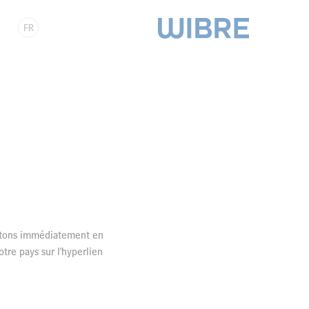
FR
ettons immédiatement en
tre pays sur l'hyperlien