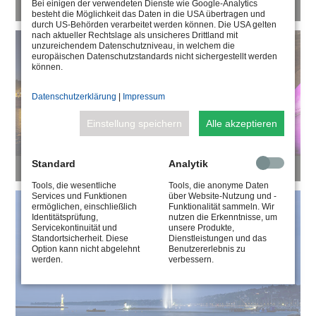
Bei einigen der verwendeten Dienste wie Google-Analytics
PLAZA BOLIVAR MARACAY | VENEZUELA
besteht die Möglichkeit das Daten in die USA übertragen und
durch US-Behörden verarbeitet werden können. Die USA gelten
nach aktueller Rechtslage als unsicheres Drittland mit
unzureichendem Datenschutzniveau, in welchem die
europäischen Datenschutzstandards nicht sichergestellt werden
können.
Datenschutzerklärung
|
Impressum
Einstellung speichern
Alle akzeptieren
Standard
Analytik
PONT NEUF TOULOUSE | FRANKREICH
Tools, die wesentliche
Tools, die anonyme Daten
Services und Funktionen
über Website-Nutzung und -
ermöglichen, einschließlich
Funktionalität sammeln. Wir
Identitätsprüfung,
nutzen die Erkenntnisse, um
Servicekontinuität und
unsere Produkte,
Standortsicherheit. Diese
Dienstleistungen und das
Option kann nicht abgelehnt
Benutzererlebnis zu
werden.
verbessern.