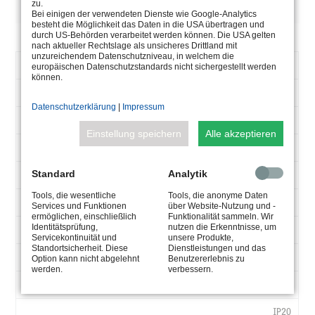
BESCHREIBUNG
zu.
Bei einigen der verwendeten Dienste wie Google-Analytics
besteht die Möglichkeit das Daten in die USA übertragen und
durch US-Behörden verarbeitet werden können. Die USA gelten
nach aktueller Rechtslage als unsicheres Drittland mit
unzureichendem Datenschutzniveau, in welchem die
ARTIKELNUMMER
5.0635.03.31
europäischen Datenschutzstandards nicht sichergestellt werden
können.
V-
120-250
AC
Datenschutzerklärung
|
Impressum
50-60
HZ
Einstellung speichern
Alle akzeptieren
350
MA
Standard
Analytik
30
W
Tools, die wesentliche
Tools, die anonyme Daten
2-55
V-
Services und Funktionen
über Website-Nutzung und -
ermöglichen, einschließlich
Funktionalität sammeln. Wir
DC
Identitätsprüfung,
nutzen die Erkenntnisse, um
max. 50°
Servicekontinuität und
unsere Produkte,
TA
Standortsicherheit. Diese
Dienstleistungen und das
130x72x28
°C
Option kann nicht abgelehnt
Benutzererlebnis zu
werden.
verbessern.
LXBXH
0,3
MM
IP20