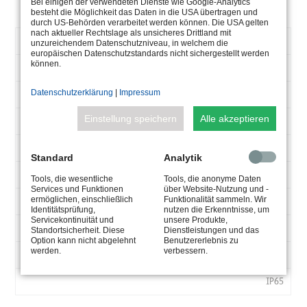
Bei einigen der verwendeten Dienste wie Google-Analytics
besteht die Möglichkeit das Daten in die USA übertragen und
durch US-Behörden verarbeitet werden können. Die USA gelten
nach aktueller Rechtslage als unsicheres Drittland mit
ARTIKELNUMMER
5.0620.29.52
unzureichendem Datenschutzniveau, in welchem die
europäischen Datenschutzstandards nicht sichergestellt werden
V-
können.
120-250
AC
Datenschutzerklärung
|
Impressum
50-60
HZ
Einstellung speichern
Alle akzeptieren
4 x 200
MA
max 24
W
Standard
Analytik
4CH, CC 200 mA, max Uout 30 V-DC
V-
Tools, die wesentliche
Tools, die anonyme Daten
Services und Funktionen
über Website-Nutzung und -
DC
ermöglichen, einschließlich
Funktionalität sammeln. Wir
Max. 50°
Identitätsprüfung,
nutzen die Erkenntnisse, um
TA
Servicekontinuität und
unsere Produkte,
254x180x111
°C
Standortsicherheit. Diese
Dienstleistungen und das
Option kann nicht abgelehnt
Benutzererlebnis zu
werden.
verbessern.
LXBXH
0,6
MM
IP65
KG