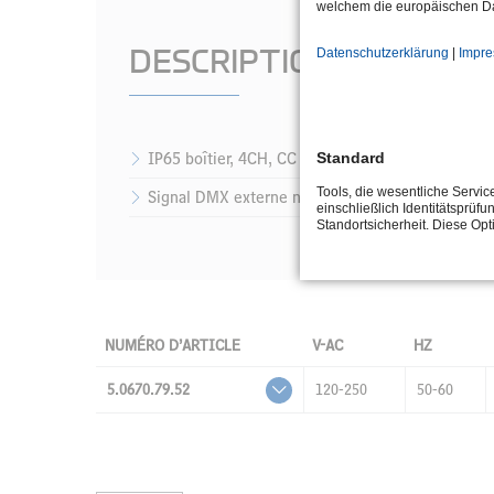
welchem die europäischen Da
DESCRIPTION
Datenschutzerklärung
|
Impr
IP65 boîtier, 4CH, CC 700 mA, max Uout 55 V-DC
Standard
Tools, die wesentliche Servi
Signal DMX externe nécessaire / pas de program
einschließlich Identitätsprüfu
Standortsicherheit. Diese Op
NUMÉRO D’ARTICLE
V-AC
HZ
5.0670.79.52
120-250
50-60