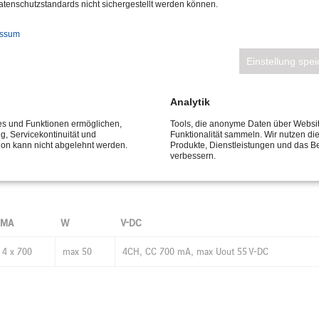
tenschutzstandards nicht sichergestellt werden können.
essum
Einstellung spe
, max 50 W, DMX in/out
Analytik
ces und Funktionen ermöglichen,
Tools, die anonyme Daten über Websi
mes stand-alone disponibles
ng, Servicekontinuität und
Funktionalität sammeln. Wir nutzen di
tion kann nicht abgelehnt werden.
Produkte, Dienstleistungen und das B
verbessern.
MA
W
V-DC
4 x 700
max 50
4CH, CC 700 mA, max Uout 55 V-DC