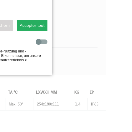
ichern
Accepter tout
te-Nutzung und -
e Erkenntnisse, um unsere
enutzererlebnis zu
TA °C
LXWXH MM
KG
IP
Max. 50°
254x180x111
1,4
IP65