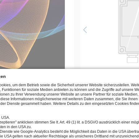
gen
kies, um dem Betrieb sowie die Sicherheit unserer Website sicherzustellen. Wei
, Funktionen für soziale Medien anbieten zu können und die Zugriffe auf unsere We
ionen zu Ihrer Verwendung unserer Website an unsere Partner für soziale Medie
Manuel
n diese Informationen möglicherweise mit weiteren Daten zusammen, die Sie ihnen b
der Dienste gesammelt haben. Weitere Details zu den eingesetzten Cookies finden
e USA.
eptieren" anklicken stimmen Sie lt. Art. 49 (1) lit. a DSGVO ausdrücklich einer mög
ten in den USA zu.
Dienste wie Google-Analytics besteht die Möglichkeit das Daten in die USA über
ie USA gelten nach aktueller Rechtslage als unsicheres Drittland mit unzureichen