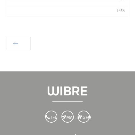
LXWXH
MM
IP65
KG
IP
TEL
MAILTO
GEO