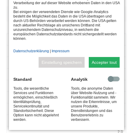
Verarbeitung der auf dieser Website erhobenen Daten in den USA
zu.
DESCRIPTION
Bei einigen der verwendeten Dienste wie Google-Analytics
besteht die Möglichkeit das Daten in die USA übertragen und
durch US-Behörden verarbeitet werden können. Die USA gelten
nach aktueller Rechtslage als unsicheres Drittland mit
unzureichendem Datenschutzniveau, in welchem die
europäischen Datenschutzstandards nicht sichergestellt werden
NUMÉRO
können.
5.0670.00.40
D’ARTICLE
90-250
Datenschutzerklärung
|
Impressum
V-
AC
Einstellung speichern
Accepter tout
50-60
HZ
-
Standard
Analytik
MA
60
Tools, die wesentliche
Tools, die anonyme Daten
Services und Funktionen
über Website-Nutzung und -
W
24
ermöglichen, einschließlich
Funktionalität sammeln. Wir
Identitätsprüfung,
nutzen die Erkenntnisse, um
V-
Servicekontinuität und
unsere Produkte,
Max. 45°
DC
Standortsicherheit. Diese
Dienstleistungen und das
Option kann nicht abgelehnt
Benutzererlebnis zu
werden.
verbessern.
254x180x90
TA
°C
2,0