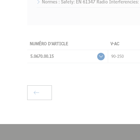
Normes : Safety: EN 61347 Radio Interferencie
NUMÉRO D’ARTICLE
V-AC
5.0670.00.15
90-250