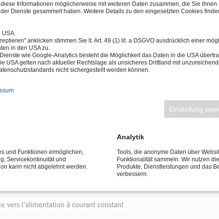
n diese Informationen möglicherweise mit weiteren Daten zusammen, die Sie ihnen b
der Dienste gesammelt haben. Weitere Details zu den eingesetzten Cookies finden
e USA.
eptieren" anklicken stimmen Sie lt. Art. 49 (1) lit. a DSGVO ausdrücklich einer mög
ten in den USA zu.
Dienste wie Google-Analytics besteht die Möglichkeit das Daten in die USA über
ie USA gelten nach aktueller Rechtslage als unsicheres Drittland mit unzureichen
tenschutzstandards nicht sichergestellt werden können.
C, IP65, graduable
essum
OW LED
Einstellung spe
Analytik
ces und Funktionen ermöglichen,
Tools, die anonyme Daten über Websi
ng, Servicekontinuität und
Funktionalität sammeln. Wir nutzen di
tion kann nicht abgelehnt werden.
Produkte, Dienstleistungen und das B
verbessern.
vers l’alimentation à courant constant