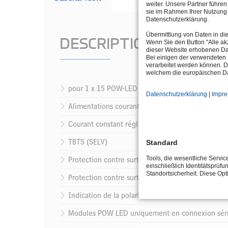
weiter. Unsere Partner führe
sie im Rahmen Ihrer Nutzung 
Datenschutzerklärung.
Übermittlung von Daten in di
DESCRIPTION
Wenn Sie den Button "Alle akz
dieser Website erhobenen Da
Bei einigen der verwendeten 
verarbeitet werden können. D
welchem die europäischen Da
pour 1 x 15 POW-LED 700 mA monochrom, 12 V-D
Datenschutzerklärung
|
Impr
Alimentations courant constant pour modules P
Courant constant réglé
TBTS (SELV)
Standard
Tools, die wesentliche Servi
Protection contre surtémperature et court circuit
einschließlich Identitätsprüfu
Standortsicherheit. Diese Op
Protection contre surtension et surcharge
Indication de la polarité : +/-
Modules POW LED uniquement en connexion série 