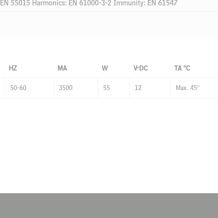
s: EN 55015 Harmonics: EN 61000-3-2 Immunity: EN 61547
HZ
MA
W
V-DC
TA °C
50-60
3500
55
12
Max. 45°