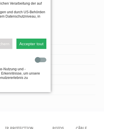
lichen Verarbeitung der auf
tragen und durch US-Behörden
dem Datenschutzniveau, in
ichern
Accepter tout
te-Nutzung und -
e Erkenntnisse, um unsere
enutzererlebnis zu
IP PROTECTION
POIDS
CÂBLE