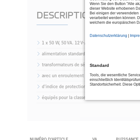
Wenn Sie den Button "Alle akz
dieser Website erhobenen Da
DESCRIPTION
Bei einigen der verwendeten 
verarbeitet werden können. D
welchem die europäischen Da
Datenschutzerklärung
|
Impr
1 x 50 W, 50 VA. 12 V-AC
alimentation standard des lampes subaquatiques 
transformateurs de sécurité totalement scellés
Standard
avec un enroulement séparé
Tools, die wesentliche Servi
einschließlich Identitätsprüfu
Standortsicherheit. Diese Op
d’indice de protection IP65
équipés pour la classe d‘encrassement P2
NUMÉRO D’ARTICLE
VA
PUISSANCE