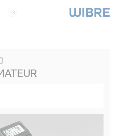
FR
0
MATEUR