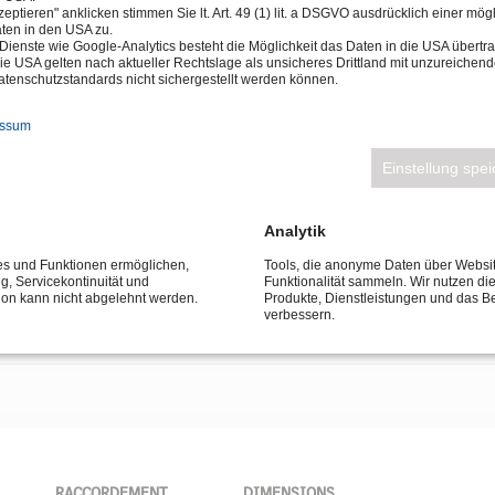
eptieren" anklicken stimmen Sie lt. Art. 49 (1) lit. a DSGVO ausdrücklich einer mög
ten in den USA zu.
Dienste wie Google-Analytics besteht die Möglichkeit das Daten in die USA über
ie USA gelten nach aktueller Rechtslage als unsicheres Drittland mit unzureichen
tenschutzstandards nicht sichergestellt werden können.
essum
Einstellung spe
s’effectue
Analytik
ces und Funktionen ermöglichen,
Tools, die anonyme Daten über Websi
ng, Servicekontinuität und
Funktionalität sammeln. Wir nutzen di
tion kann nicht abgelehnt werden.
Produkte, Dienstleistungen und das B
verbessern.
RACCORDEMENT
DIMENSIONS