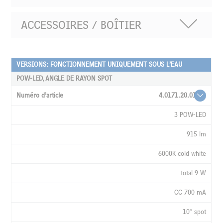
ACCESSOIRES / BOÎTIER
VERSIONS: FONCTIONNEMENT UNIQUEMENT SOUS L’EAU
NUMÉRO
D’ARTICLE
POW-LED, ANGLE DE RAYON SPOT
SOURCE
4.0171.20.01
LUMEN
3 POW-LED
COULEUR
915 lm
K°
6000K cold white
PUISSANCE
total 9 W
COURANT
CC 700 mA
ANGLE
DE
10° spot
RAYON