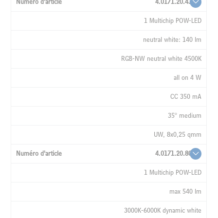
4.0171.20.43
1 Multichip POW-LED
neutral white: 140 lm
RGB-NW neutral white 4500K
all on 4 W
CC 350 mA
35° medium
UW, 8x0,25 qmm
4.0171.20.80
1 Multichip POW-LED
max 540 lm
3000K-6000K dynamic white