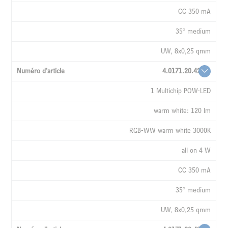
CC 350 mA
35° medium
UW, 8x0,25 qmm
4.0171.20.42
1 Multichip POW-LED
warm white: 120 lm
RGB-WW warm white 3000K
all on 4 W
CC 350 mA
35° medium
UW, 8x0,25 qmm