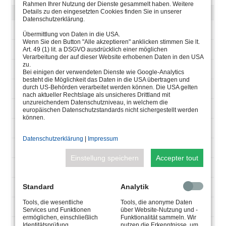
Rahmen Ihrer Nutzung der Dienste gesammelt haben. Weitere
Details zu den eingesetzten Cookies finden Sie in unserer
POW-LED, ANGLE DE RAYON MEDIUM
Datenschutzerklärung.
4.0171.20.11
Übermittlung von Daten in die USA.
Wenn Sie den Button "Alle akzeptieren" anklicken stimmen Sie lt.
3 POW-LED
Art. 49 (1) lit. a DSGVO ausdrücklich einer möglichen
Verarbeitung der auf dieser Website erhobenen Daten in den USA
zu.
915 lm
Bei einigen der verwendeten Dienste wie Google-Analytics
besteht die Möglichkeit das Daten in die USA übertragen und
durch US-Behörden verarbeitet werden können. Die USA gelten
6000K cold white
nach aktueller Rechtslage als unsicheres Drittland mit
unzureichendem Datenschutzniveau, in welchem die
total 9 W
europäischen Datenschutzstandards nicht sichergestellt werden
können.
CC 700 mA
Datenschutzerklärung
|
Impressum
30° medium
Einstellung speichern
Accepter tout
UW, 2x1,5 qmm
Standard
Analytik
4.0171.20.12
Tools, die wesentliche
Tools, die anonyme Daten
3 POW-LED
Services und Funktionen
über Website-Nutzung und -
ermöglichen, einschließlich
Funktionalität sammeln. Wir
Identitätsprüfung,
nutzen die Erkenntnisse, um