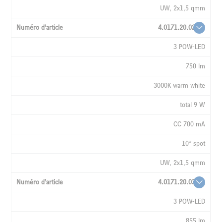
UW, 2x1,5 qmm
CÂBLE,
INSTALLE
4.0171.20.02
3 POW-LED
750 lm
3000K warm white
total 9 W
CC 700 mA
10° spot
UW, 2x1,5 qmm
4.0171.20.03
3 POW-LED
855 lm