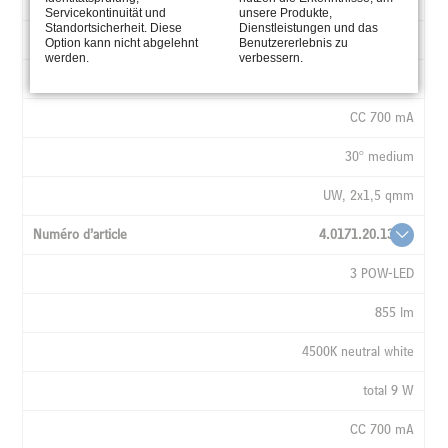
750 lm
Servicekontinuität und
unsere Produkte,
Standortsicherheit. Diese
Dienstleistungen und das
3000K warm white
Option kann nicht abgelehnt
Benutzererlebnis zu
werden.
verbessern.
total 9 W
CC 700 mA
30° medium
UW, 2x1,5 qmm
4.0171.20.13
3 POW-LED
855 lm
4500K neutral white
total 9 W
CC 700 mA