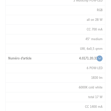
3 Multichip POW-LED
RGB
all on 28 W
CC 700 mA
45° medium
UW, 6x0,5 qmm
4.0171.20.31
6 POW-LED
1830 lm
6000K cold white
total 17 W
CC 1400 mA