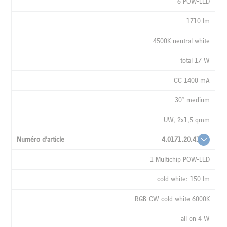
6 POW-LED
1710 lm
4500K neutral white
total 17 W
CC 1400 mA
30° medium
UW, 2x1,5 qmm
4.0171.20.41
1 Multichip POW-LED
cold white: 150 lm
RGB-CW cold white 6000K
all on 4 W