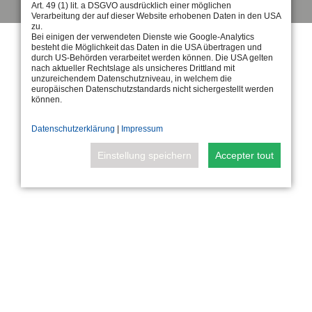
Art. 49 (1) lit. a DSGVO ausdrücklich einer möglichen
Verarbeitung der auf dieser Website erhobenen Daten in den USA
zu.
Bei einigen der verwendeten Dienste wie Google-Analytics
besteht die Möglichkeit das Daten in die USA übertragen und
durch US-Behörden verarbeitet werden können. Die USA gelten
nach aktueller Rechtslage als unsicheres Drittland mit
unzureichendem Datenschutzniveau, in welchem die
europäischen Datenschutzstandards nicht sichergestellt werden
können.
Datenschutzerklärung
|
Impressum
Einstellung speichern
Accepter tout
Standard
Analytik
Tools, die wesentliche
Tools, die anonyme Daten
Services und Funktionen
über Website-Nutzung und -
ermöglichen, einschließlich
Funktionalität sammeln. Wir
Identitätsprüfung,
nutzen die Erkenntnisse, um
Servicekontinuität und
unsere Produkte,
Standortsicherheit. Diese
Dienstleistungen und das
Option kann nicht abgelehnt
Benutzererlebnis zu
werden.
verbessern.