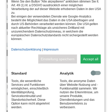
Wenn Sie den Button "Alle akzeptieren" anklicken stimmen Sie lt.
POWER SUPPLY
Art. 49 (1) lit. a DSGVO ausdrücklich einer möglichen
Verarbeitung der auf dieser Website erhobenen Daten in den USA
zu.
Bei einigen der verwendeten Dienste wie Google-Analytics
besteht die Möglichkeit das Daten in die USA übertragen und
durch US-Behörden verarbeitet werden können. Die USA gelten
5.0670.09.65
nach aktueller Rechtslage als unsicheres Drittland mit
unzureichendem Datenschutzniveau, in welchem die
DMX-DONGLE
europäischen Datenschutzstandards nicht sichergestellt werden
können.
Datenschutzerklärung
|
Impressum
5.0690
Einstellung speichern
Accept all
Standard
Analytik
9.0014.02.00
Tools, die wesentliche
Tools, die anonyme Daten
Services und Funktionen
über Website-Nutzung und -
REPLACEMENT PLASTIC FRONT
ermöglichen, einschließlich
Funktionalität sammeln. Wir
COVER
Identitätsprüfung,
nutzen die Erkenntnisse, um
Servicekontinuität und
unsere Produkte,
Standortsicherheit. Diese
Dienstleistungen und das
Option kann nicht abgelehnt
Benutzererlebnis zu
werden.
verbessern.