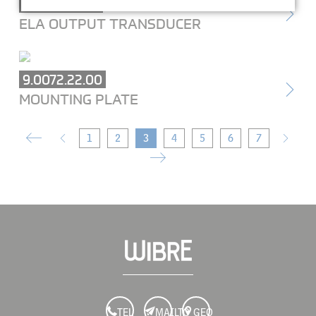
9.0014.18.00
ELA OUTPUT TRANSDUCER
9.0072.22.00
MOUNTING PLATE
1
2
3
4
5
6
7
TEL
MAILTO
GEO