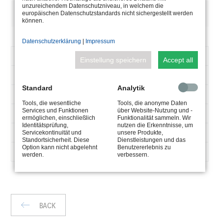
unzureichendem Datenschutzniveau, in welchem die
DESCRIPTION
europäischen Datenschutzstandards nicht sichergestellt werden
können.
Datenschutzerklärung
|
Impressum
ARTICLE
5.0690.09.30
Einstellung speichern
Accept all
NUMBER
DMX-Casambi-Modul
TYPE
Standard
Analytik
0,23 kg
WEIGHT
Tools, die wesentliche
Tools, die anonyme Daten
Services und Funktionen
über Website-Nutzung und -
72,6 x 30 x 18 mm
DIMENSIONS
ermöglichen, einschließlich
Funktionalität sammeln. Wir
Identitätsprüfung,
nutzen die Erkenntnisse, um
IP20
Servicekontinuität und
unsere Produkte,
IP
Standortsicherheit. Diese
Dienstleistungen und das
Option kann nicht abgelehnt
Benutzererlebnis zu
-25°C–+45°C
OPERATING
werden.
verbessern.
TEMPERATURE
BACK