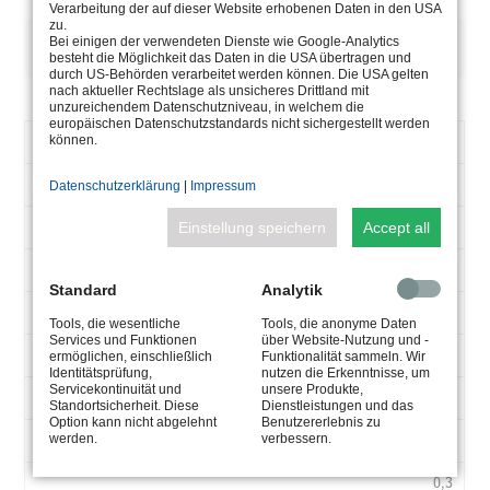
Verarbeitung der auf dieser Website erhobenen Daten in den USA
zu.
DESCRIPTION
Bei einigen der verwendeten Dienste wie Google-Analytics
besteht die Möglichkeit das Daten in die USA übertragen und
durch US-Behörden verarbeitet werden können. Die USA gelten
nach aktueller Rechtslage als unsicheres Drittland mit
unzureichendem Datenschutzniveau, in welchem die
europäischen Datenschutzstandards nicht sichergestellt werden
ARTICLE
5.0670.03.30
können.
NUMBER
120-250
Datenschutzerklärung
|
Impressum
V-
AC
50-60
Einstellung speichern
Accept all
HZ
700
Standard
Analytik
MA
30
Tools, die wesentliche
Tools, die anonyme Daten
W
Services und Funktionen
über Website-Nutzung und -
2-55
ermöglichen, einschließlich
Funktionalität sammeln. Wir
Identitätsprüfung,
nutzen die Erkenntnisse, um
V-
Servicekontinuität und
unsere Produkte,
max. 50°
DC
Standortsicherheit. Diese
Dienstleistungen und das
Option kann nicht abgelehnt
Benutzererlebnis zu
130x72x28
werden.
verbessern.
TA
°C
0,3