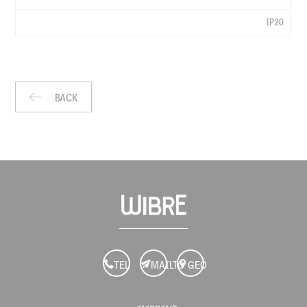
LXWXH
MM
IP20
KG
IP
BACK
TEL
MAILTO
GEO