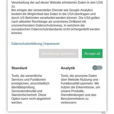
Verarbeitung der auf dieser Website erhobenen Daten in den USA
zu.
DESCRIPTION
Bei einigen der verwendeten Dienste wie Google-Analytics
besteht die Möglichkeit das Daten in die USA übertragen und
durch US-Behörden verarbeitet werden können. Die USA gelten
nach aktueller Rechtslage als unsicheres Drittland mit
unzureichendem Datenschutzniveau, in welchem die
europäischen Datenschutzstandards nicht sichergestellt werden
ARTICLE
können.
5.0635.65.03
NUMBER
95-240
Datenschutzerklärung
|
Impressum
V-
AC
Einstellung speichern
Accept all
50-60
HZ
350
Standard
Analytik
MA
1-4,2
Tools, die wesentliche
Tools, die anonyme Daten
Services und Funktionen
über Website-Nutzung und -
W
Max. 16,0
ermöglichen, einschließlich
Funktionalität sammeln. Wir
Identitätsprüfung,
nutzen die Erkenntnisse, um
V-
Servicekontinuität und
unsere Produkte,
Max. 60°
DC
Standortsicherheit. Diese
Dienstleistungen und das
Option kann nicht abgelehnt
Benutzererlebnis zu
werden.
verbessern.
52x30x23
TA
°C
,05