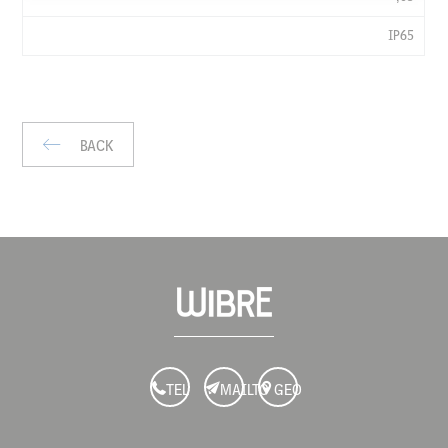
LXWXH
MM
IP65
KG
IP
BACK
TEL
MAILTO
GEO