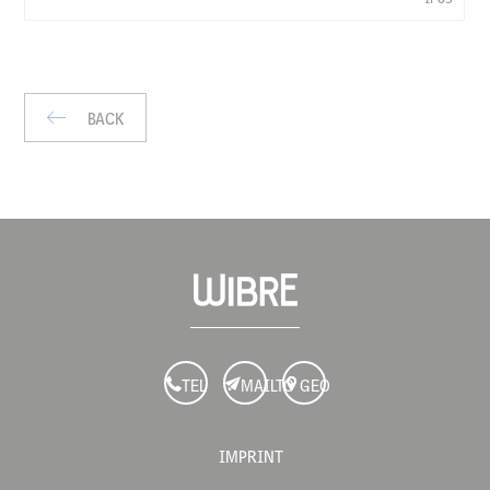
KG
IP
BACK
TEL
MAILTO
GEO
IMPRINT