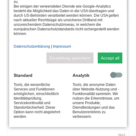
DESCRIPTION
zu.
Bei einigen der verwendeten Dienste wie Google-Analytics
besteht die Möglichkeit das Daten in die USA übertragen und
durch US-Behörden verarbeitet werden können. Die USA gelten
nach aktueller Rechtslage als unsicheres Drittland mit
unzureichendem Datenschutzniveau, in welchem die
ARTICLE
5.0635.19.52
europäischen Datenschutzstandards nicht sichergestellt werden
können.
NUMBER
120-250
V-
Datenschutzerklärung
|
Impressum
AC
50-60
Einstellung speichern
Accept all
HZ
350
MA
Standard
Analytik
max 50
W
Tools, die wesentliche
Tools, die anonyme Daten
2-55
Services und Funktionen
über Website-Nutzung und -
ermöglichen, einschließlich
Funktionalität sammeln. Wir
V-
Identitätsprüfung,
nutzen die Erkenntnisse, um
Max. 50°
DC
Servicekontinuität und
unsere Produkte,
Standortsicherheit. Diese
Dienstleistungen und das
254x180x111
TA
Option kann nicht abgelehnt
Benutzererlebnis zu
werden.
verbessern.
°C
0,6
LXWXH
MM
IP65