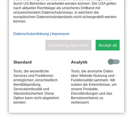
DESCRIPTION
durch US-Behörden verarbeitet werden können. Die USA gelten
nach aktueller Rechtslage als unsicheres Drittland mit
unzureichendem Datenschutzniveau, in welchem die
europäischen Datenschutzstandards nicht sichergestellt werden
können.
ARTICLE
5.0311.00.00
NUMBER
Datenschutzerklärung
|
Impressum
200 VA
VA
Einstellung speichern
Accept all
2 x 100 W
WATTAGE
Standard
Analytik
12 V-AC
CONNECTION
Tools, die wesentliche
Tools, die anonyme Daten
(A) 185 x (B) 130 x (C) 105
Services und Funktionen
über Website-Nutzung und -
DIMENSIONS
ermöglichen, einschließlich
Funktionalität sammeln. Wir
Identitätsprüfung,
nutzen die Erkenntnisse, um
IP65
IP
Servicekontinuität und
unsere Produkte,
PROTECTION
Standortsicherheit. Diese
Dienstleistungen und das
4,0 kg
Option kann nicht abgelehnt
Benutzererlebnis zu
werden.
verbessern.
WEIGHT
mit Kabel
CABLE