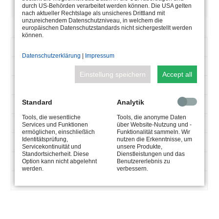
DESCRIPTION
durch US-Behörden verarbeitet werden können. Die USA gelten
nach aktueller Rechtslage als unsicheres Drittland mit
unzureichendem Datenschutzniveau, in welchem die
europäischen Datenschutzstandards nicht sichergestellt werden
können.
ARTICLE
5.0310.00.01
NUMBER
Datenschutzerklärung
|
Impressum
150 VA
VA
Einstellung speichern
Accept all
1 x 150 W
WATTAGE
Standard
Analytik
24 V-DC
CONNECTION
Tools, die wesentliche
Tools, die anonyme Daten
(A) 220 x (B) 175 x (C) 115
Services und Funktionen
über Website-Nutzung und -
DIMENSIONS
ermöglichen, einschließlich
Funktionalität sammeln. Wir
Identitätsprüfung,
nutzen die Erkenntnisse, um
IP65
IP
Servicekontinuität und
unsere Produkte,
PROTECTION
Standortsicherheit. Diese
Dienstleistungen und das
6,8 kg
Option kann nicht abgelehnt
Benutzererlebnis zu
werden.
verbessern.
WEIGHT
ohne Kabel
CABLE