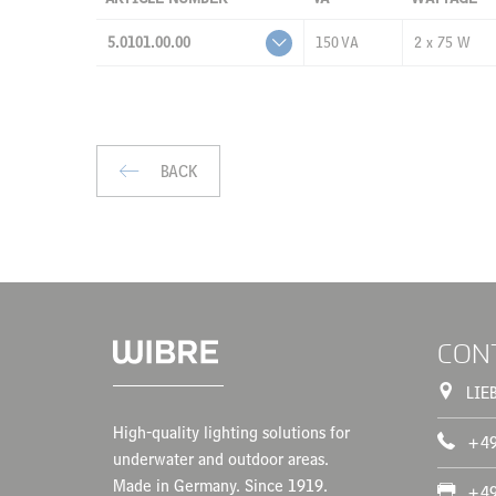
5.0101.00.00
150 VA
2 x 75 W
BACK
CON
LIE
High-quality lighting solutions for
+49
underwater and outdoor areas.
Made in Germany. Since 1919.
+49