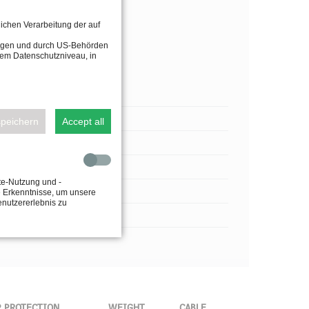
lichen Verarbeitung der auf
tragen und durch US-Behörden
dem Datenschutzniveau, in
speichern
Accept all
te-Nutzung und -
e Erkenntnisse, um unsere
enutzererlebnis zu
P PROTECTION
WEIGHT
CABLE