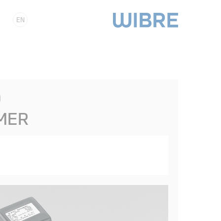
EN
0
MER