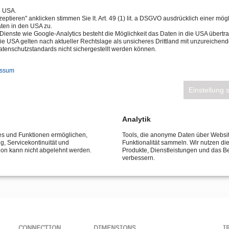
e USA.
eptieren" anklicken stimmen Sie lt. Art. 49 (1) lit. a DSGVO ausdrücklich einer mög
ten in den USA zu.
Dienste wie Google-Analytics besteht die Möglichkeit das Daten in die USA über
ie USA gelten nach aktueller Rechtslage als unsicheres Drittland mit unzureichen
tenschutzstandards nicht sichergestellt werden können.
essum
ater lights
Einstellung 
Analytik
ces und Funktionen ermöglichen,
Tools, die anonyme Daten über Websi
ng, Servicekontinuität und
Funktionalität sammeln. Wir nutzen di
tion kann nicht abgelehnt werden.
Produkte, Dienstleistungen und das B
verbessern.
CONNECTION
DIMENSIONS
I