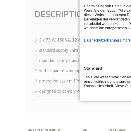
Übermittlung von Daten in di
Wenn Sie den Button "Alle akz
DESCRIPTION
dieser Website erhobenen Da
Bei einigen der verwendeten 
verarbeitet werden können. D
welchem die europäischen Da
2 x 75 W, 150 VA, 12 V-AC
Datenschutzerklärung
|
Impr
standard supply units for the operation of underw
moulded safety transformers
Standard
with separate windings
Tools, die wesentliche Servi
protection system IP65
einschließlich Identitätsprüfu
Standortsicherheit. Diese Op
designed to comply with contamination class P2
ARTICLE NUMBER
VA
WATTAGE