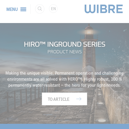
EN
MENU
HIRO™ INGROUND SERIES
PRODUCT NEWS
Making the unique visible. Permanent operation and challenging
environments are all solved with HIRO™.
Highly robust, 100 %
permanently water-resistant – the hero for your lightinneeds.
TO ARTICLE