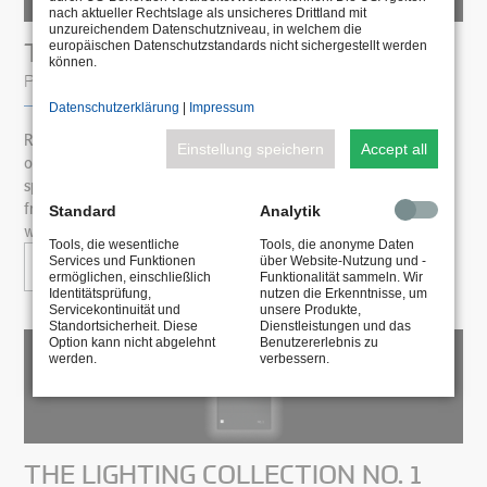
nach aktueller Rechtslage als unsicheres Drittland mit
unzureichendem Datenschutzniveau, in welchem die
THINK LINEAR. THE NEW 502 EN
europäischen Datenschutzstandards nicht sichergestellt werden
können.
PRODUCT NEWS
Datenschutzerklärung
|
Impressum
Reliable planning, clear, straightforward. A versatile, cost-
Einstellung speichern
Accept all
optimising and uncompromising underwater recessed
spotlight. This is the 502 - an elegant-looking linear luminaire
from the Centum family for medium-sized and larger pools as
Standard
Analytik
well as other underwater areas.
Tools, die wesentliche
Tools, die anonyme Daten
Services und Funktionen
über Website-Nutzung und -
TO ARTICLE
ermöglichen, einschließlich
Funktionalität sammeln. Wir
Identitätsprüfung,
nutzen die Erkenntnisse, um
Servicekontinuität und
unsere Produkte,
Standortsicherheit. Diese
Dienstleistungen und das
Option kann nicht abgelehnt
Benutzererlebnis zu
werden.
verbessern.
THE LIGHTING COLLECTION NO. 1