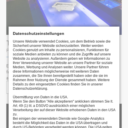
Datenschutzeinstellungen
THE BRIGHT NEW 252.
Unsere Website verwendet Cookies, um dem Betrieb sowie die
Sicherheit unserer Website sicherzustellen. Weiter werden
PRODUCT NEWS
Cookies genutzt um Inhalte zu personalisieren, Funktionen für
soziale Medien anbieten zu können und die Zugriffe auf unsere
Website zu analysieren. Außerdem geben wir Informationen zu
Ihrer Verwendung unserer Website an unsere Partner für soziale
Equipped without compromise and with all the typical WIBRE
Medien, Werbung und Analysen weiter. Unsere Partner führen
features, the 252 is an indispensable highlight for any water
diese Informationen möglicherweise mit weiteren Daten
zusammen, die Sie ihnen bereitgestellt haben oder die sie im
and pool area. Every pool is a place of longing.
Rahmen Ihrer Nutzung der Dienste gesammelt haben. Weitere
Details zu den eingesetzten Cookies finden Sie in unserer
TO ARTICLE
Datenschutzerklärung.
Übermittlung von Daten in die USA.
Wenn Sie den Button "Alle akzeptieren" anklicken stimmen Sie lt.
Art. 49 (1) lit. a DSGVO ausdrücklich einer möglichen
Verarbeitung der auf dieser Website erhobenen Daten in den USA
zu.
Bei einigen der verwendeten Dienste wie Google-Analytics
besteht die Möglichkeit das Daten in die USA übertragen und
durch US-Behörden verarbeitet werden können. Die USA gelten