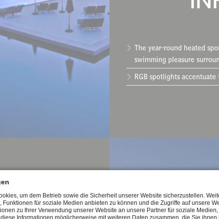
The year-round heated spor
swimming pleasure surrou
RGB spotlights accentuate 
gen
kies, um dem Betrieb sowie die Sicherheit unserer Website sicherzustellen. Wei
, Funktionen für soziale Medien anbieten zu können und die Zugriffe auf unsere We
ionen zu Ihrer Verwendung unserer Website an unsere Partner für soziale Medie
n diese Informationen möglicherweise mit weiteren Daten zusammen, die Sie ihnen b