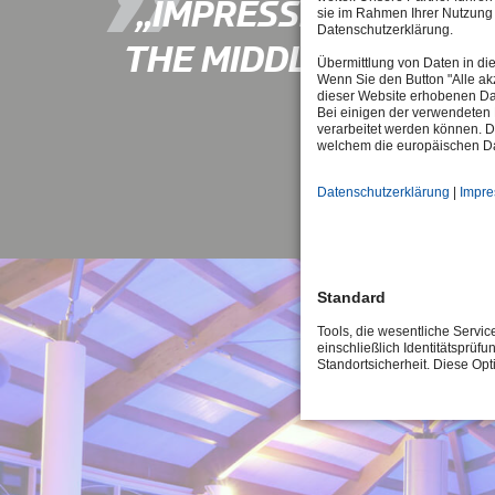
IMPRESSIVE PANOR
sie im Rahmen Ihrer Nutzung 
Datenschutzerklärung.
THE MIDDLE OF SCH
Übermittlung von Daten in di
Wenn Sie den Button "Alle akz
dieser Website erhobenen Da
Bei einigen der verwendeten 
verarbeitet werden können. D
welchem die europäischen Da
Datenschutzerklärung
|
Impr
Standard
Tools, die wesentliche Servi
einschließlich Identitätsprüfu
Standortsicherheit. Diese Op