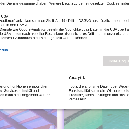
AMA IN
der Dienste gesammelt haben. Weitere Details zu den eingesetzten Cookies finden
WANSEE
e USA.
eptieren" anklicken stimmen Sie lt. Art. 49 (1) lit. a DSGVO ausdrücklich einer mög
ten in den USA zu.
Dienste wie Google-Analytics besteht die Möglichkeit das Daten in die USA über
ie USA gelten nach aktueller Rechtslage als unsicheres Drittland mit unzureichen
tenschutzstandards nicht sichergestellt werden können.
essum
Einstellung 
Analytik
ces und Funktionen ermöglichen,
Tools, die anonyme Daten über Websi
ng, Servicekontinuität und
Funktionalität sammeln. Wir nutzen di
tion kann nicht abgelehnt werden.
Produkte, Dienstleistungen und das B
verbessern.