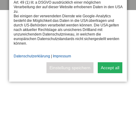
Art. 49 (1) lit. a DSGVO ausdrücklich einer möglichen
Verarbeitung der auf dieser Website erhobenen Daten in den USA
zu.
Bei einigen der verwendeten Dienste wie Google-Analytics
besteht die Möglichkeit das Daten in die USA übertragen und
durch US-Behörden verarbeitet werden können. Die USA gelten
nach aktueller Rechtslage als unsicheres Drittland mit
unzureichendem Datenschutzniveau, in welchem die
europäischen Datenschutzstandards nicht sichergestellt werden
können.
Datenschutzerklärung
|
Impressum
Einstellung speichern
Accept all
Standard
Analytik
Tools, die wesentliche
Tools, die anonyme Daten
Services und Funktionen
über Website-Nutzung und -
ermöglichen, einschließlich
Funktionalität sammeln. Wir
Identitätsprüfung,
nutzen die Erkenntnisse, um
Servicekontinuität und
unsere Produkte,
Standortsicherheit. Diese
Dienstleistungen und das
Option kann nicht abgelehnt
Benutzererlebnis zu
werden.
verbessern.