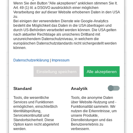
Wenn Sie den Button "Alle akzeptieren" anklicken stimmen Sie lt.
Art. 49 (1) lit. a DSGVO ausdrücklich einer möglichen
BESCHREIBUNG
Verarbeitung der auf dieser Website erhobenen Daten in den USA
zu.
Bei einigen der verwendeten Dienste wie Google-Analytics
besteht die Möglichkeit das Daten in die USA übertragen und
durch US-Behörden verarbeitet werden können. Die USA gelten
HINWEISE/OPTIONEN
nach aktueller Rechtslage als unsicheres Drittland mit
unzureichendem Datenschutzniveau, in welchem die
europäischen Datenschutzstandards nicht sichergestellt werden
können.
ARTIKELNUMMER
5.0630.21.32
Datenschutzerklärung
|
Impressum
V-
90-305
Einstellung speichern
Alle akzeptieren
AC
47-63
HZ
Standard
Analytik
9600
MA
Tools, die wesentliche
Tools, die anonyme Daten
Services und Funktionen
über Website-Nutzung und -
150
W
ermöglichen, einschließlich
Funktionalität sammeln. Wir
Identitätsprüfung,
nutzen die Erkenntnisse, um
max 15
Servicekontinuität und
unsere Produkte,
V-
Standortsicherheit. Diese
Dienstleistungen und das
DC
Option kann nicht abgelehnt
Benutzererlebnis zu
Max 35°
werden.
verbessern.