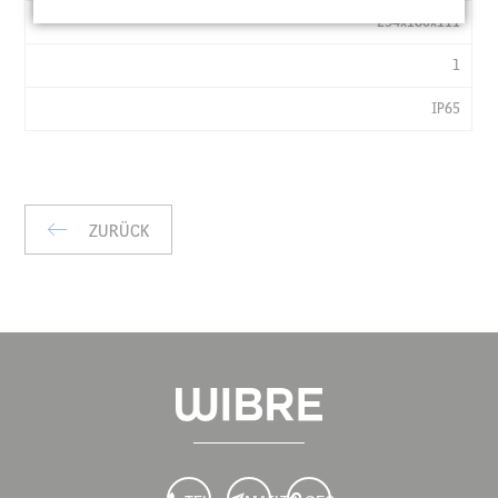
TA
254x180x111
°C
LXBXH
1
MM
IP65
KG
IP
ZURÜCK