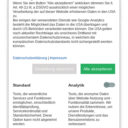
Wenn Sie den Button "Alle akzeptieren" anklicken stimmen Sie lt.
Art. 49 (1) lit. a DSGVO ausdrücklich einer möglichen
BESCHREIBUNG
Verarbeitung der auf dieser Website erhobenen Daten in den USA
zu.
Bei einigen der verwendeten Dienste wie Google-Analytics
besteht die Möglichkeit das Daten in die USA übertragen und
durch US-Behörden verarbeitet werden können. Die USA gelten
HINWEISE/OPTIONEN
nach aktueller Rechtslage als unsicheres Drittland mit
unzureichendem Datenschutzniveau, in welchem die
europäischen Datenschutzstandards nicht sichergestellt werden
können.
ARTIKELNUMMER
5.0630.20.32
Datenschutzerklärung
|
Impressum
V-
90-305
Einstellung speichern
Alle akzeptieren
AC
47-63
HZ
Standard
Analytik
9600
MA
Tools, die wesentliche
Tools, die anonyme Daten
Services und Funktionen
über Website-Nutzung und -
150
W
ermöglichen, einschließlich
Funktionalität sammeln. Wir
Identitätsprüfung,
nutzen die Erkenntnisse, um
max 15
Servicekontinuität und
unsere Produkte,
V-
Standortsicherheit. Diese
Dienstleistungen und das
DC
Option kann nicht abgelehnt
Benutzererlebnis zu
Max 35°
werden.
verbessern.