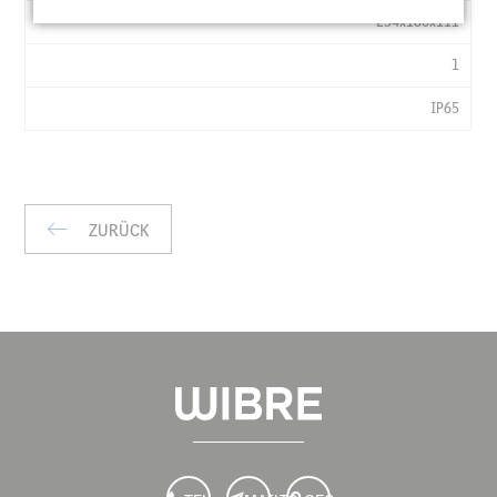
TA
254x180x111
°C
LXBXH
1
MM
IP65
KG
IP
ZURÜCK