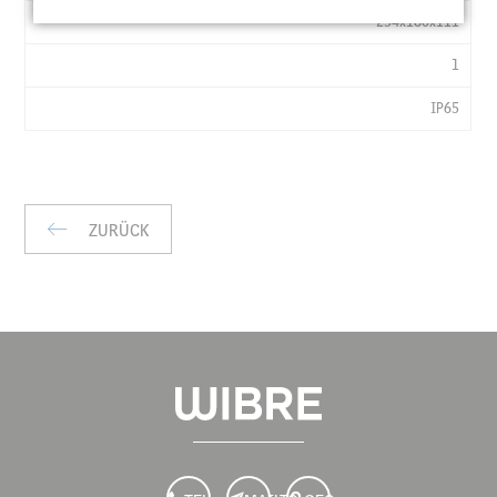
TA
254x180x111
°C
LXBXH
1
MM
IP65
KG
IP
ZURÜCK