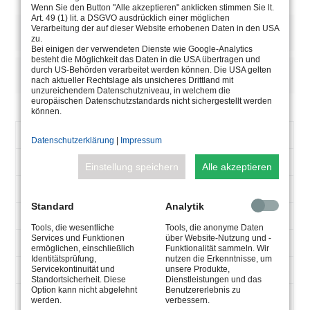
Wenn Sie den Button "Alle akzeptieren" anklicken stimmen Sie lt.
Art. 49 (1) lit. a DSGVO ausdrücklich einer möglichen
BESCHREIBUNG
Verarbeitung der auf dieser Website erhobenen Daten in den USA
zu.
Bei einigen der verwendeten Dienste wie Google-Analytics
besteht die Möglichkeit das Daten in die USA übertragen und
durch US-Behörden verarbeitet werden können. Die USA gelten
HINWEISE/OPTIONEN
nach aktueller Rechtslage als unsicheres Drittland mit
unzureichendem Datenschutzniveau, in welchem die
europäischen Datenschutzstandards nicht sichergestellt werden
können.
ARTIKELNUMMER
5.0630.11.32
Datenschutzerklärung
|
Impressum
V-
90-305
Einstellung speichern
Alle akzeptieren
AC
47-63
HZ
Standard
Analytik
9600
MA
Tools, die wesentliche
Tools, die anonyme Daten
Services und Funktionen
über Website-Nutzung und -
150
W
ermöglichen, einschließlich
Funktionalität sammeln. Wir
Identitätsprüfung,
nutzen die Erkenntnisse, um
max 15
Servicekontinuität und
unsere Produkte,
V-
Standortsicherheit. Diese
Dienstleistungen und das
DC
Option kann nicht abgelehnt
Benutzererlebnis zu
Max 35°
werden.
verbessern.