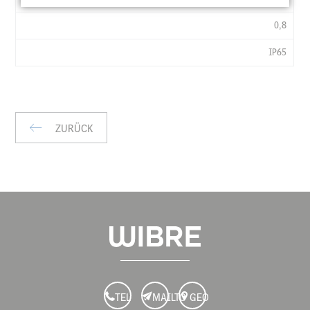
LXBXH
0,8
MM
IP65
KG
IP
ZURÜCK
TEL
MAILTO
GEO