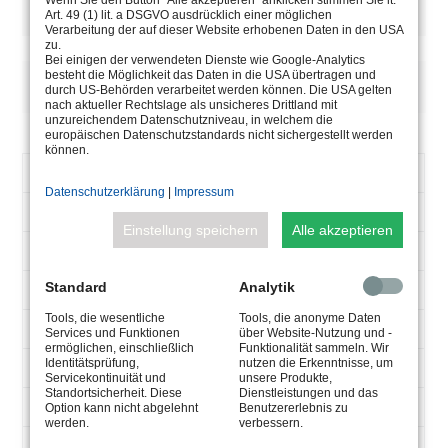
Art. 49 (1) lit. a DSGVO ausdrücklich einer möglichen
Verarbeitung der auf dieser Website erhobenen Daten in den USA
zu.
Bei einigen der verwendeten Dienste wie Google-Analytics
besteht die Möglichkeit das Daten in die USA übertragen und
BESCHREIBUNG
durch US-Behörden verarbeitet werden können. Die USA gelten
nach aktueller Rechtslage als unsicheres Drittland mit
unzureichendem Datenschutzniveau, in welchem die
europäischen Datenschutzstandards nicht sichergestellt werden
können.
ARTIKELNUMMER
5.0600.65.60
Datenschutzerklärung
|
Impressum
V-
90-295
AC
Einstellung speichern
Alle akzeptieren
50-60
HZ
Standard
Analytik
0-5000
MA
Tools, die wesentliche
Tools, die anonyme Daten
60
Services und Funktionen
über Website-Nutzung und -
W
ermöglichen, einschließlich
Funktionalität sammeln. Wir
Identitätsprüfung,
nutzen die Erkenntnisse, um
Max 12,0
V-
Servicekontinuität und
unsere Produkte,
DC
Standortsicherheit. Diese
Dienstleistungen und das
Max 60°
Option kann nicht abgelehnt
Benutzererlebnis zu
werden.
verbessern.
TA
195x62x39
°C