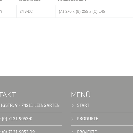
 W
24 V-DC
(A) 270 x (B) 255 x (C) 145
TAKT
MENÜ
BIGSTR. 9 - 74211 LEINGARTEN
START
 (0) 7131 9053-0
PRODUKTE
 (0) 7131 9053-19
PROJEKTE