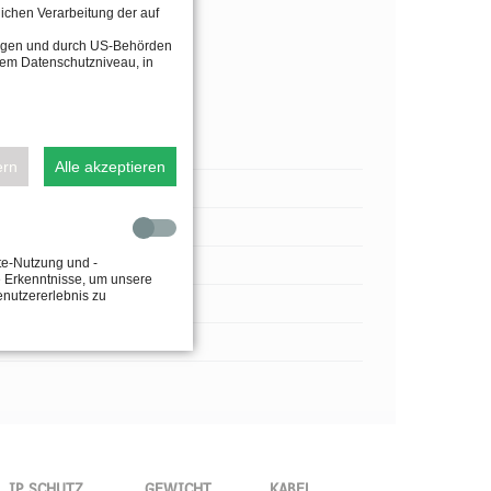
lichen Verarbeitung der auf
tragen und durch US-Behörden
dem Datenschutzniveau, in
ern
Alle akzeptieren
te-Nutzung und -
e Erkenntnisse, um unsere
enutzererlebnis zu
IP SCHUTZ
GEWICHT
KABEL