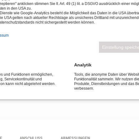
eptieren" anklicken stimmen Sie lt. Art. 49 (1) lit. a DSGVO ausdrücklich einer mög
ten in den USA zu.
Dienste wie Google-Analytics besteht die Möglichkeit das Daten in die USA über
ie USA gelten nach aktueller Rechtslage als unsicheres Drittland mit unzureichen
tenschutzstandards nicht sichergestellt werden können.
essum
Einstellung speich
erleuchten
Analytik
ces und Funktionen ermöglichen,
Tools, die anonyme Daten über Websi
ng, Servicekontinuität und
Funktionalität sammeln. Wir nutzen di
tion kann nicht abgelehnt werden.
Produkte, Dienstleistungen und das B
verbessern.
E
ANSCHLUSS
ABMESSUNGEN