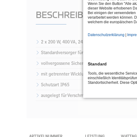
Wenn Sie den Button "Alle akz
dieser Website erhobenen Da
BESCHREIBUNG
Bei einigen der verwendeten 
verarbeitet werden können. D
welchem die europäischen Da
Datenschutzerklärung
|
Impr
2 x 200 W, 400 VA, 24 V-DC
Standardversorger für den Betrieb mit Unterwass
vollvergossene Sicherheitstransformatoren
Standard
mit getrennter Wicklung
Tools, die wesentliche Servi
einschließlich Identitätsprüfu
Standortsicherheit. Diese Op
Schutzart IP65
ausgelegt für Verschmutzungsklasse P2
ARTIKELNUMMER
LEISTUNG
WATTAG