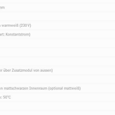
 mm
a warmweiß (230 V)
rt: Konstantstrom)
er über Zusatzmodul von aussen)
en mattschwarzen Innenraum (optional mattweiß)
e: 50°C