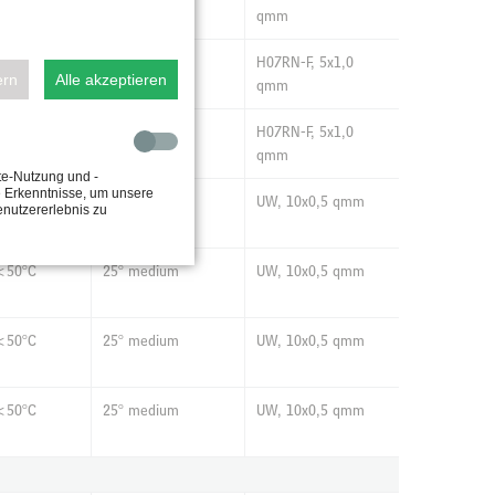
qmm
<50°C
25° medium
H07RN-F, 5x1,0
ern
Alle akzeptieren
qmm
<50°C
25° medium
H07RN-F, 5x1,0
qmm
te-Nutzung und -
e Erkenntnisse, um unsere
<50°C
25° medium
UW, 10x0,5 qmm
enutzererlebnis zu
<50°C
25° medium
UW, 10x0,5 qmm
<50°C
25° medium
UW, 10x0,5 qmm
<50°C
25° medium
UW, 10x0,5 qmm