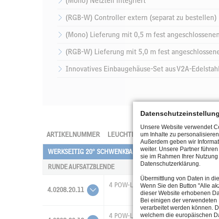
(Mono) Netzteil integriert
(RGB-W) Controller extern (separat zu bestellen)
(Mono) Lieferung mit 0,5 m fest angeschlossene
(RGB-W) Lieferung mit 5,0 m fest angeschlosse
Innovatives Einbaugehäuse-Set aus V2A-Edelstahl 
Datenschutzeinstellun
Unsere Website verwendet Coo
ARTIKELNUMMER
LEUCHTMITTEL
LICHTSTROM
um Inhalte zu personalisieren
Außerdem geben wir Informat
weiter. Unsere Partner führe
WERKSEITIG 20° SCHWENKBAR
sie im Rahmen Ihrer Nutzung 
Datenschutzerklärung.
RUNDE AUFSATZBLENDE
Übermittlung von Daten in di
4 POW-LED
1925 lm
Wenn Sie den Button "Alle akz
4.0208.20.11
dieser Website erhobenen Da
Bei einigen der verwendeten 
verarbeitet werden können. D
welchem die europäischen Da
4 POW-LED
1550 lm