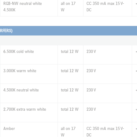
RGB-NW neutral white
all on 17
CC 350 mA max 15 V-
4.500K
W
DC
RFERS)
6.500K cold white
total 12 W
230 V
3.000K warm white
total 12 W
230 V
4.500K neutral white
total 12 W
230 V
2.700K extra warm white
total 12 W
230 V
Amber
all on 17
CC 350 mA max 15 V-
W
DC