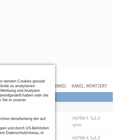
ter werden Cookies genutzt
EMPERATUR
AUSSTRAHLWINKEL
KABEL, MONTIERT
bsite zu analysieren.
n, Werbung und Analysen
ereitgestellt haben oder die
 Sie in unserer
<50°C
25° medium
H07RN-F, 5x1,0
lichen Verarbeitung der auf
qmm
tragen und durch US-Behörden
dem Datenschutzniveau, in
<50°C
25° medium
H07RN-F, 5x1,0