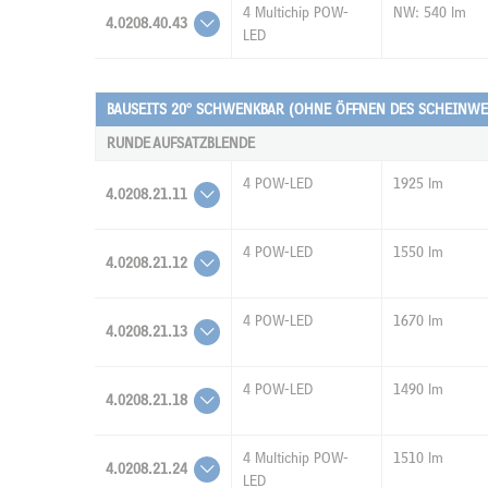
4 Multichip POW-
NW: 540 lm
4.0208.40.43
LED
BAUSEITS 20° SCHWENKBAR (OHNE ÖFFNEN DES SCHEINWE
RUNDE AUFSATZBLENDE
4 POW-LED
1925 lm
4.0208.21.11
4 POW-LED
1550 lm
4.0208.21.12
4 POW-LED
1670 lm
4.0208.21.13
4 POW-LED
1490 lm
4.0208.21.18
4 Multichip POW-
1510 lm
4.0208.21.24
LED