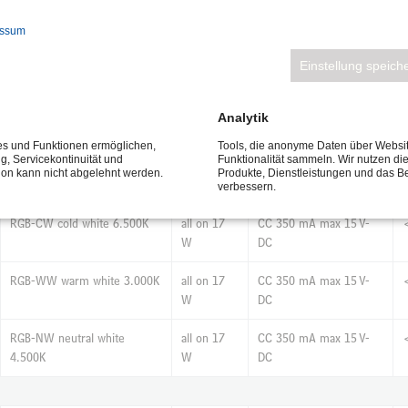
essum
4.500K neutral white
total 12 W
230 V
Einstellung speich
2.700K extra warm white
total 12 W
230 V
Analytik
ces und Funktionen ermöglichen,
Tools, die anonyme Daten über Websi
ng, Servicekontinuität und
Funktionalität sammeln. Wir nutzen di
Amber
all on 17
CC 350 mA max 15 V-
tion kann nicht abgelehnt werden.
Produkte, Dienstleistungen und das B
W
DC
verbessern.
RGB-CW cold white 6.500K
all on 17
CC 350 mA max 15 V-
W
DC
RGB-WW warm white 3.000K
all on 17
CC 350 mA max 15 V-
W
DC
RGB-NW neutral white
all on 17
CC 350 mA max 15 V-
4.500K
W
DC