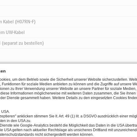
m Kabel (H07RN-F)
nem UW-Kabel
(separat zu bestellen)
gen
kies, um dem Betrieb sowie die Sicherheit unserer Website sicherzustellen. Wei
LICHTFARBE
LEISTUNG
STROM
T
, Funktionen für soziale Medien anbieten zu können und die Zugriffe auf unsere We
ionen zu Ihrer Verwendung unserer Website an unsere Partner für soziale Medie
n diese Informationen möglicherweise mit weiteren Daten zusammen, die Sie ihnen b
der Dienste gesammelt haben. Weitere Details zu den eingesetzten Cookies finden
e USA.
6.500K cold white
total 12 W
230 V
eptieren" anklicken stimmen Sie lt. Art. 49 (1) lit. a DSGVO ausdrücklich einer mög
ten in den USA zu.
Dienste wie Google-Analytics besteht die Möglichkeit das Daten in die USA über
ie USA gelten nach aktueller Rechtslage als unsicheres Drittland mit unzureichen
tenschutzstandards nicht sichergestellt werden können.
3.000K warm white
total 12 W
230 V