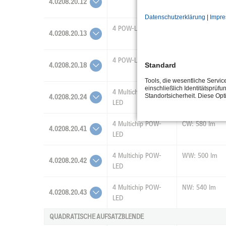
4.0208.20.12
Datenschutzerklärung
|
Impr
4 POW-LED
1670 lm
4.0208.20.13
4 POW-LED
1490 lm
Standard
4.0208.20.18
Tools, die wesentliche Servi
einschließlich Identitätsprüfu
4 Multichip POW-
1510 lm
Standortsicherheit. Diese Op
4.0208.20.24
LED
4 Multichip POW-
CW: 580 lm
4.0208.20.41
LED
4 Multichip POW-
WW: 500 lm
4.0208.20.42
LED
4 Multichip POW-
NW: 540 lm
4.0208.20.43
LED
QUADRATISCHE AUFSATZBLENDE