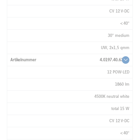
CV 12 V-DC
<40°
30° medium
UW, 2x1,5 qmm
4.0197.40.63
12 POW-LED
1860 lm
4500K neutral white
total 15 W
CV 12 V-DC
<40°