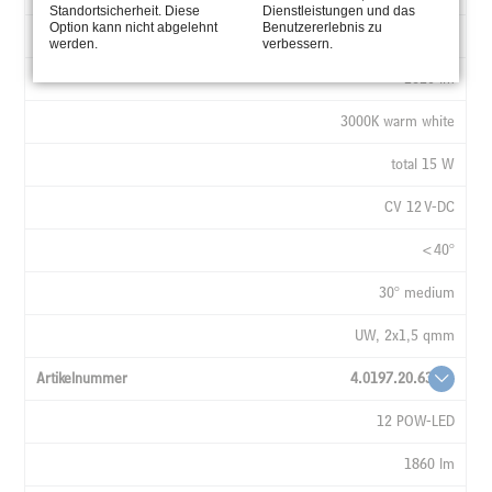
Standortsicherheit. Diese
Dienstleistungen und das
Option kann nicht abgelehnt
Benutzererlebnis zu
12 POW-LED
werden.
verbessern.
1620 lm
3000K warm white
total 15 W
CV 12 V-DC
<40°
30° medium
UW, 2x1,5 qmm
4.0197.20.63
12 POW-LED
1860 lm