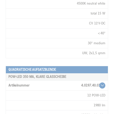
4500K neutral white
total 15 W
CV 12 V-DC
<40°
30° medium
UW, 2x1,5 qmm
QUADRATISCHE AUFSATZBLENDE
POW-LED 350 MA, KLARE GLASSCHEIBE
4.0197.40.01
12 POW-LED
1980 lm