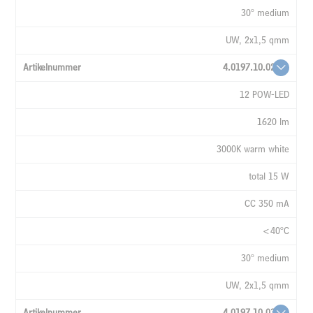
30° medium
UW, 2x1,5 qmm
4.0197.10.02
12 POW-LED
1620 lm
3000K warm white
total 15 W
CC 350 mA
<40°C
30° medium
UW, 2x1,5 qmm
4.0197.10.03