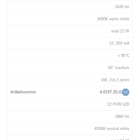
1620 lm
3000K warm white
total 15 W
CC 350 mA
<40°C
30° medium
UW, 2x1,5 qmm
4.0197.20.03
12 POW-LED
1860 lm
4500K neutral white