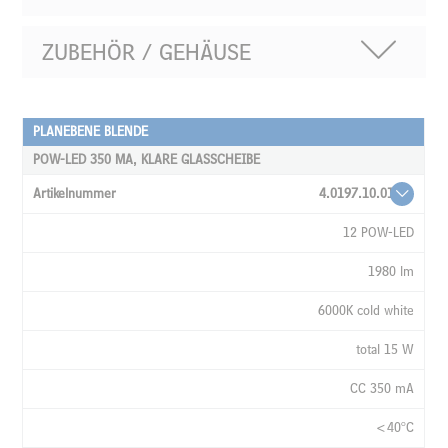
ZUBEHÖR / GEHÄUSE
PLANEBENE BLENDE
ARTIKELNUMMER
POW-LED 350 MA, KLARE GLASSCHEIBE
LEUCHTMITTEL
4.0197.10.01
LICHTSTROM
12 POW-LED
LICHTFARBE
1980 lm
LEISTUNG
6000K cold white
STROM
total 15 W
TEMPERATUR
AUSSTRAHLWINKEL
CC 350 mA
KABEL,
<40°C
MONTIERT