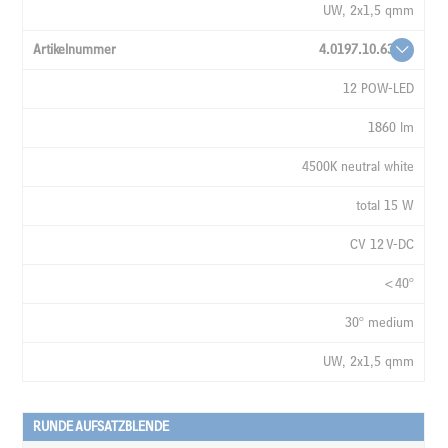
UW, 2x1,5 qmm
4.0197.10.63
12 POW-LED
1860 lm
4500K neutral white
total 15 W
CV 12 V-DC
<40°
30° medium
UW, 2x1,5 qmm
RUNDE AUFSATZBLENDE