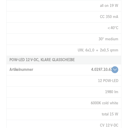
all on 19 W
CC 350 mA
<40°C
30° medium
UW, 6x1,0 + 2x0,5 qmm
POW-LED 12 V-DC, KLARE GLASSCHEIBE
4.0197.10.61
12 POW-LED
1980 lm
6000K cold white
total 15 W
CV 12 V-DC