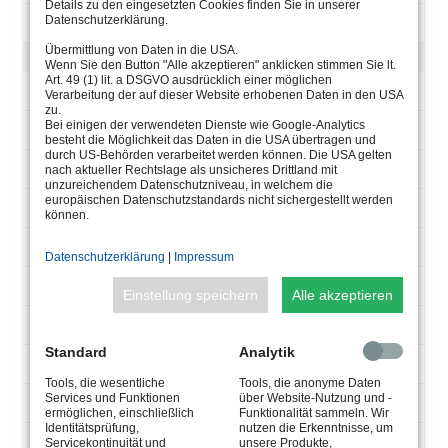
Details zu den eingesetzten Cookies finden Sie in unserer
Datenschutzerklärung.
UW, 6x1,0 + 2x0,5 qmm
Übermittlung von Daten in die USA.
POW-LED 12 V-DC, KLARE GLASSCHEIBE
Wenn Sie den Button "Alle akzeptieren" anklicken stimmen Sie lt.
Art. 49 (1) lit. a DSGVO ausdrücklich einer möglichen
4.0197.20.61
Verarbeitung der auf dieser Website erhobenen Daten in den USA
zu.
Bei einigen der verwendeten Dienste wie Google-Analytics
12 POW-LED
besteht die Möglichkeit das Daten in die USA übertragen und
durch US-Behörden verarbeitet werden können. Die USA gelten
1980 lm
nach aktueller Rechtslage als unsicheres Drittland mit
unzureichendem Datenschutzniveau, in welchem die
europäischen Datenschutzstandards nicht sichergestellt werden
6000K cold white
können.
total 15 W
Datenschutzerklärung
|
Impressum
CV 12 V-DC
Einstellung speichern
Alle akzeptieren
<40°
Standard
Analytik
30° medium
Tools, die wesentliche
Tools, die anonyme Daten
Services und Funktionen
über Website-Nutzung und -
UW, 2x1,5 qmm
ermöglichen, einschließlich
Funktionalität sammeln. Wir
Identitätsprüfung,
nutzen die Erkenntnisse, um
4.0197.20.62
Servicekontinuität und
unsere Produkte,