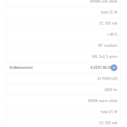
6000K cold white
total 15 W
CC 350 mA
<40°C
30° medium
UW, 2x1,5 qmm
4.0197.40.02
12 POW-LED
1620 lm
3000K warm white
total 15 W
CC 350 mA