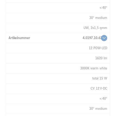
<40°
30° medium
UW, 2x1,5 qmm
4.0197.10.62
12 POW-LED
1620 lm
3000K warm white
total 15 W
CV 12 V-DC
<40°
30° medium