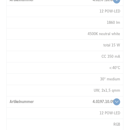
12 POW-LED
1860 lm
4500K neutral white
total 15 W
CC 350 mA
<40°C
30° medium
UW, 2x1,5 qmm
4.0197.10.09
12 POW-LED
RGB