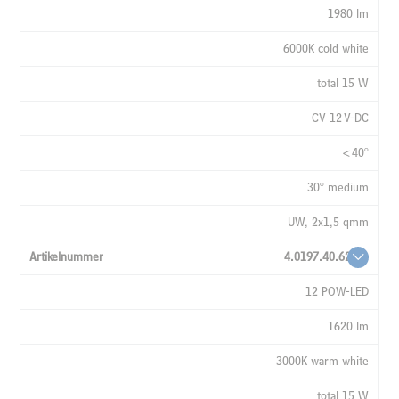
1980 lm
6000K cold white
total 15 W
CV 12 V-DC
<40°
30° medium
UW, 2x1,5 qmm
4.0197.40.62
12 POW-LED
1620 lm
3000K warm white
total 15 W