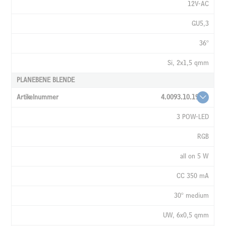
12V-AC
GU5,3
36°
Si, 2x1,5 qmm
PLANEBENE BLENDE
4.0093.10.19
3 POW-LED
RGB
all on 5 W
CC 350 mA
30° medium
UW, 6x0,5 qmm