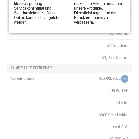
Identitätsprüfung,
nutzen die Erkenntnisse, um
Servicekontinuität und
unsere Produkte,
RGB
Standortsicherheit. Diese
Dienstleistungen und das
Option kann nicht abgelehnt
Benutzererlebnis zu
all on 9 W
werden.
verbessern.
CC 700 mA
30° medium
UW, 6x0,5 qmm
RUNDE AUFSATZBLENDE
4.0093.20.11
3 POW-LED
915 lm
6000K cold white
total 9 W