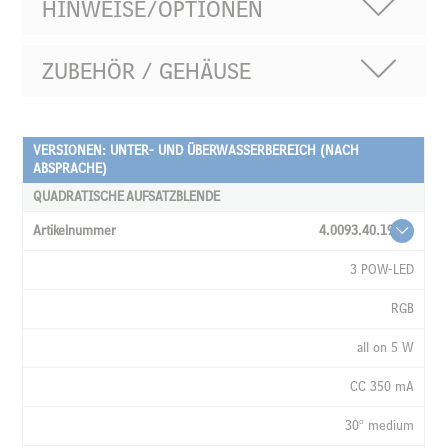
HINWEISE/OPTIONEN
ZUBEHÖR / GEHÄUSE
VERSIONEN: UNTER- UND ÜBERWASSERBEREICH (NACH
ARTIKELNUMMER
ABSPRACHE)
LEUCHTMITTEL
QUADRATISCHE AUFSATZBLENDE
LICHTSTROM
4.0093.40.19
LICHTFARBE
3 POW-LED
LEISTUNG
RGB
STROM
all on 5 W
FASSUNG
CC 350 mA
AUSSTRAHLWINKEL
30° medium
KABEL,