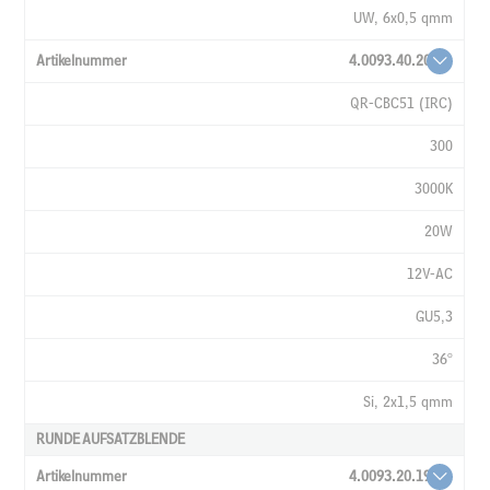
MONTIERT
UW, 6x0,5 qmm
4.0093.40.20
QR-CBC51 (IRC)
300
3000K
20W
12V-AC
GU5,3
36°
Si, 2x1,5 qmm
RUNDE AUFSATZBLENDE
4.0093.20.19