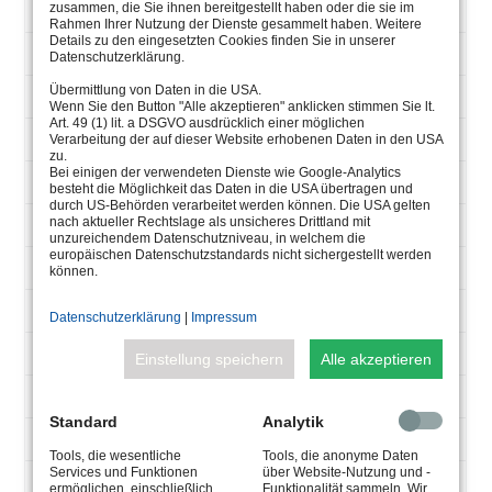
zusammen, die Sie ihnen bereitgestellt haben oder die sie im
UW, 2x1,5 qmm
Rahmen Ihrer Nutzung der Dienste gesammelt haben. Weitere
Details zu den eingesetzten Cookies finden Sie in unserer
4.0093.40.35
Datenschutzerklärung.
Übermittlung von Daten in die USA.
QR-CBC51 (IRC)
Wenn Sie den Button "Alle akzeptieren" anklicken stimmen Sie lt.
Art. 49 (1) lit. a DSGVO ausdrücklich einer möglichen
620
Verarbeitung der auf dieser Website erhobenen Daten in den USA
zu.
Bei einigen der verwendeten Dienste wie Google-Analytics
3000K
besteht die Möglichkeit das Daten in die USA übertragen und
durch US-Behörden verarbeitet werden können. Die USA gelten
nach aktueller Rechtslage als unsicheres Drittland mit
35W
unzureichendem Datenschutzniveau, in welchem die
europäischen Datenschutzstandards nicht sichergestellt werden
12V-AC
können.
GU 5,3
Datenschutzerklärung
|
Impressum
36°
Einstellung speichern
Alle akzeptieren
Si, 2x1,5 qmm
Standard
Analytik
4.0093.40.39
Tools, die wesentliche
Tools, die anonyme Daten
Services und Funktionen
über Website-Nutzung und -
3 POW-LED
ermöglichen, einschließlich
Funktionalität sammeln. Wir