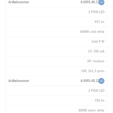
4.0093.40.11
3 POW-LED
915 lm
6000K cold white
total 9 W
CC 700 mA
30° medium
UW, 2x1,5 qmm
4.0093.40.12
3 POW-LED
750 lm
3000K warm white