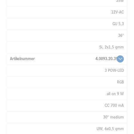
35W
12V-AC
GU 5,3
36°
Si, 2x1,5 qmm
4.0093.20.39
3 POW-LED
RGB
all on 9 W
CC 700 mA
30° medium
UW, 6x0,5 qmm