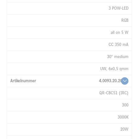
3 POW-LED
RGB
all on 5 W
CC 350 mA
30° medium
UW, 6x0,5 qmm
4.0093.20.20
QR-CBC51 (IRC)
300
3000K
20W