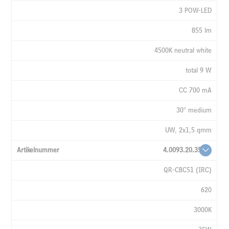
3 POW-LED
855 lm
4500K neutral white
total 9 W
CC 700 mA
30° medium
UW, 2x1,5 qmm
4.0093.20.35
QR-CBC51 (IRC)
620
3000K