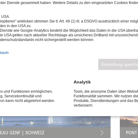
der Dienste gesammelt haben. Weitere Details zu den eingesetzten Cookies finden
e USA.
eptieren" anklicken stimmen Sie lt. Art. 49 (1) lit. a DSGVO ausdrücklich einer mög
ten in den USA zu.
Dienste wie Google-Analytics besteht die Möglichkeit das Daten in die USA über
ie USA gelten nach aktueller Rechtslage als unsicheres Drittland mit unzureichen
tenschutzstandards nicht sichergestellt werden können.
essum
 BOLIVAR MARACAY | VENEZUELA
PONT
Einstellung speich
Analytik
ces und Funktionen ermöglichen,
Tools, die anonyme Daten über Websi
ng, Servicekontinuität und
Funktionalität sammeln. Wir nutzen di
tion kann nicht abgelehnt werden.
Produkte, Dienstleistungen und das B
verbessern.
’EAU GENF | SCHWEIZ
PONT