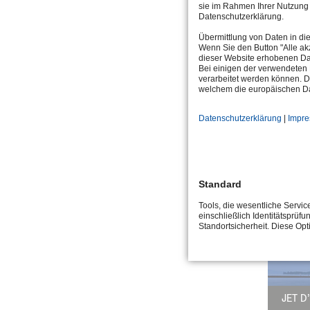
sie im Rahmen Ihrer Nutzung 
Datenschutzerklärung.
Übermittlung von Daten in di
Wenn Sie den Button "Alle akz
dieser Website erhobenen Da
Bei einigen der verwendeten 
verarbeitet werden können. D
welchem die europäischen Da
Datenschutzerklärung
|
Impr
PLAZA
Standard
Tools, die wesentliche Servi
einschließlich Identitätsprüfu
Standortsicherheit. Diese Op
JET D