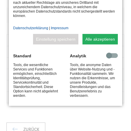
nach aktueller Rechtslage als unsicheres Drittland mit
unzureichendem Datenschutzniveau, in welchem die
europäischen Datenschutzstandards nicht sichergestellt werden
BESCHREIBUNG
können.
Datenschutzerklärung
|
Impressum
Einstellung speichern
Alle akzeptieren
ARTIKELNUMMER
5.0690.09.36
TYPE
DMX-Touch-Controller
Standard
Analytik
GEWICHT
0,23 kg
Tools, die wesentliche
Tools, die anonyme Daten
Services und Funktionen
über Website-Nutzung und -
ABMESSUNG
ermöglichen, einschließlich
Funktionalität sammeln. Wir
86 x 86 x 36 mm
Identitätsprüfung,
nutzen die Erkenntnisse, um
IP
Servicekontinuität und
unsere Produkte,
IP20
Standortsicherheit. Diese
Dienstleistungen und das
Option kann nicht abgelehnt
Benutzererlebnis zu
BETRIEBSTEMPERATUR
werden.
verbessern.
-20°C - 55°C
ZURÜCK