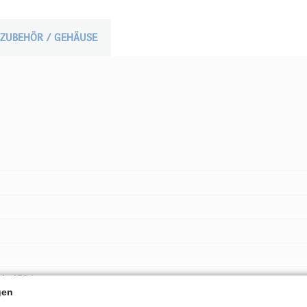
ZUBEHÖR / GEHÄUSE
bis 650 kg
gen
t