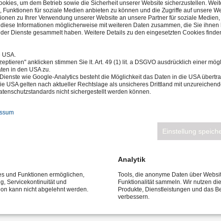
kies, um dem Betrieb sowie die Sicherheit unserer Website sicherzustellen. Wei
, Funktionen für soziale Medien anbieten zu können und die Zugriffe auf unsere We
ionen zu Ihrer Verwendung unserer Website an unsere Partner für soziale Medie
n diese Informationen möglicherweise mit weiteren Daten zusammen, die Sie ihnen b
der Dienste gesammelt haben. Weitere Details zu den eingesetzten Cookies finden
e USA.
eptieren" anklicken stimmen Sie lt. Art. 49 (1) lit. a DSGVO ausdrücklich einer mög
ten in den USA zu.
Dienste wie Google-Analytics besteht die Möglichkeit das Daten in die USA über
ie USA gelten nach aktueller Rechtslage als unsicheres Drittland mit unzureichen
tenschutzstandards nicht sichergestellt werden können.
NG
SPANNUNG
FASSUNG
TEMPERATUR
AUSSTRAH
essum
Einstellung speich
3800K
150W
230V
E27
Analytik
2000K
50/70W
230V
E27
ces und Funktionen ermöglichen,
Tools, die anonyme Daten über Websi
ng, Servicekontinuität und
Funktionalität sammeln. Wir nutzen di
tion kann nicht abgelehnt werden.
Produkte, Dienstleistungen und das B
verbessern.