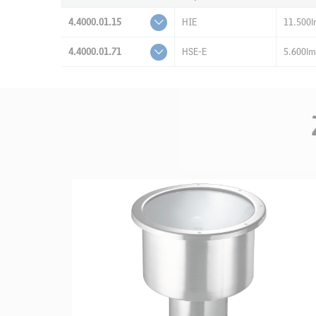
4.4000.01.15
HIE
11.500
4.4000.01.71
HSE-E
5.600lm