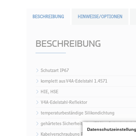
BESCHREIBUNG
HINWEISE/OPTIONEN
BESCHREIBUNG
Schutzart IP67
komplett aus V4A-Edelstahl 1.4571
HIE, HSE
V4A-Edelstahl-Reflektor
temperaturbeständige Silikondichtung
gehärtetes Sicherheitsglas (ESG) – Belastbarkeit 
Datenschutzeinstellun
Kabelverschraubung PG 16/24, Messing vernickel