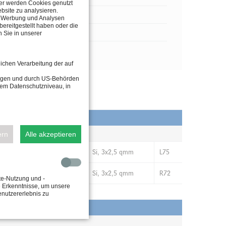
ter werden Cookies genutzt
bsite zu analysieren.
n, Werbung und Analysen
ereitgestellt haben oder die
 Sie in unserer
lichen Verarbeitung der auf
tragen und durch US-Behörden
dem Datenschutzniveau, in
LWINKEL
KABEL
ern
Alle akzeptieren
110°C
Si, 3x2,5 qmm
L75
80°
Si, 3x2,5 qmm
R72
te-Nutzung und -
e Erkenntnisse, um unsere
enutzererlebnis zu