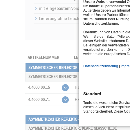
Unsere Website verwendet Coo
um Inhalte zu personalisieren
mit eingebautem Vorschaltgerät
Außerdem geben wir Informat
weiter. Unsere Partner führe
Lieferung ohne Leuchtmittel und ohne Kabel
sie im Rahmen Ihrer Nutzung 
Datenschutzerklärung.
Übermittlung von Daten in di
Wenn Sie den Button "Alle akz
dieser Website erhobenen Da
Bei einigen der verwendeten 
verarbeitet werden können. D
welchem die europäischen Da
ARTIKELNUMMER
LEUCHTMITTEL
LEISTU
Datenschutzerklärung
|
Impr
SYMMETRISCHER REFLEKTOR, KLARE GLASSCHEIBE
SYMMETRISCHER REFLEKTOR, KLARE GLASSCHEIBE
4.4000.00.15
HIE
12100
Standard
4.4000.00.71
HSE-E
5.600lm
Tools, die wesentliche Servi
einschließlich Identitätsprüfu
Standortsicherheit. Diese Op
ASYMMETRISCHER REFLEKTOR, KLARE GLASSCHEIBE
ASYMMETRISCHER REFLEKTOR, KLARE GLASSCHEIBE