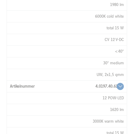
1980 lm
6000K cold white
total 15 W
CV 12 V-DC
<40°
30° medium
UW, 2x1,5 qmm
4.0197.40.62
12 POW-LED
1620 lm
3000K warm white
total 15 W