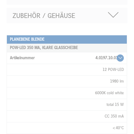
ZUBEHÖR / GEHÄUSE
PLANEBENE BLENDE
ARTIKELNUMMER
POW-LED 350 MA, KLARE GLASSCHEIBE
LEUCHTMITTEL
4.0197.10.01
LICHTSTROM
12 POW-LED
LICHTFARBE
1980 lm
LEISTUNG
6000K cold white
STROM
total 15 W
TEMPERATUR
AUSSTRAHLWINKEL
CC 350 mA
KABEL,
<40°C
MONTIERT