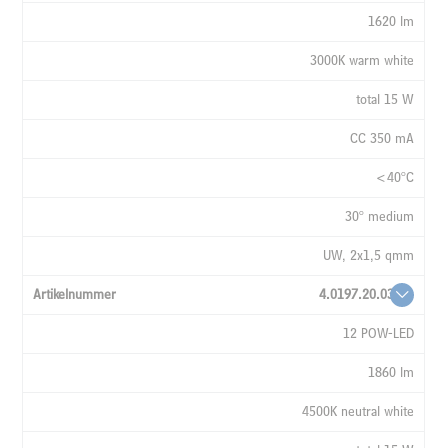
1620 lm
3000K warm white
total 15 W
CC 350 mA
<40°C
30° medium
UW, 2x1,5 qmm
4.0197.20.03
12 POW-LED
1860 lm
4500K neutral white