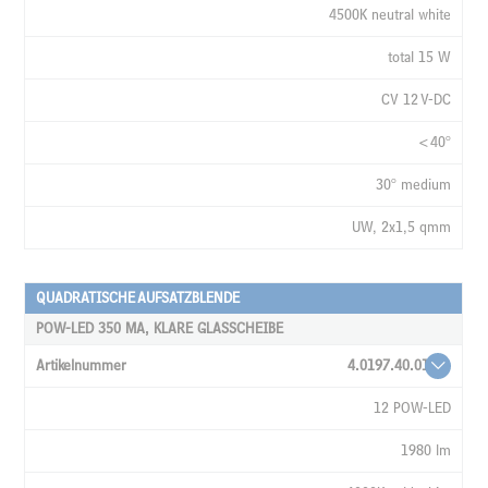
4500K neutral white
total 15 W
CV 12 V-DC
<40°
30° medium
UW, 2x1,5 qmm
QUADRATISCHE AUFSATZBLENDE
POW-LED 350 MA, KLARE GLASSCHEIBE
4.0197.40.01
12 POW-LED
1980 lm