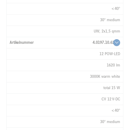
<40°
30° medium
UW, 2x1,5 qmm
4.0197.10.62
12 POW-LED
1620 lm
3000K warm white
total 15 W
CV 12 V-DC
<40°
30° medium