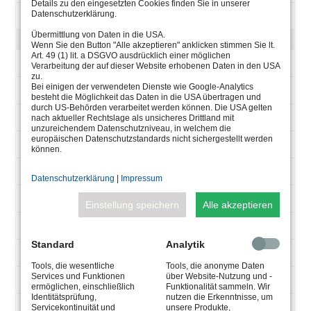
Details zu den eingesetzten Cookies finden Sie in unserer
Datenschutzerklärung.
UW, 6x1,0 + 2x0,5 qmm
Übermittlung von Daten in die USA.
POW-LED 12 V-DC, KLARE GLASSCHEIBE
Wenn Sie den Button "Alle akzeptieren" anklicken stimmen Sie lt.
Art. 49 (1) lit. a DSGVO ausdrücklich einer möglichen
4.0197.20.61
Verarbeitung der auf dieser Website erhobenen Daten in den USA
zu.
Bei einigen der verwendeten Dienste wie Google-Analytics
12 POW-LED
besteht die Möglichkeit das Daten in die USA übertragen und
durch US-Behörden verarbeitet werden können. Die USA gelten
1980 lm
nach aktueller Rechtslage als unsicheres Drittland mit
unzureichendem Datenschutzniveau, in welchem die
europäischen Datenschutzstandards nicht sichergestellt werden
6000K cold white
können.
total 15 W
Datenschutzerklärung
|
Impressum
CV 12 V-DC
Einstellung speichern
Alle akzeptieren
<40°
Standard
Analytik
30° medium
Tools, die wesentliche
Tools, die anonyme Daten
Services und Funktionen
über Website-Nutzung und -
UW, 2x1,5 qmm
ermöglichen, einschließlich
Funktionalität sammeln. Wir
Identitätsprüfung,
nutzen die Erkenntnisse, um
4.0197.20.62
Servicekontinuität und
unsere Produkte,