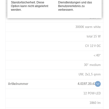
Standortsicherheit. Diese
Dienstleistungen und das
Option kann nicht abgelehnt
Benutzererlebnis zu
12 POW-LED
werden.
verbessern.
1620 lm
3000K warm white
total 15 W
CV 12 V-DC
<40°
30° medium
UW, 2x1,5 qmm
4.0197.20.63
12 POW-LED
1860 lm