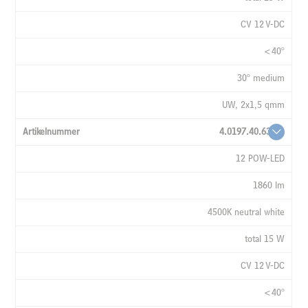
CV 12 V-DC
<40°
30° medium
UW, 2x1,5 qmm
4.0197.40.63
12 POW-LED
1860 lm
4500K neutral white
total 15 W
CV 12 V-DC
<40°