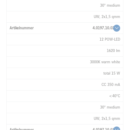
30° medium
UW, 2x1,5 qmm
4.0197.10.02
12 POW-LED
1620 lm
3000K warm white
total 15 W
CC 350 mA
<40°C
30° medium
UW, 2x1,5 qmm
4.0197.10.03