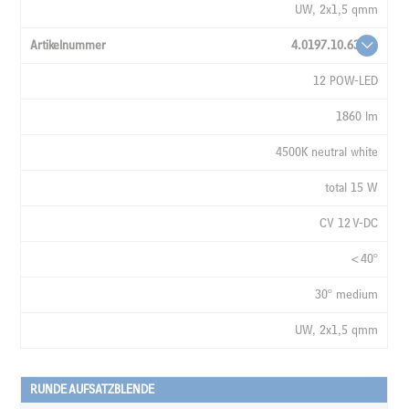
UW, 2x1,5 qmm
4.0197.10.63
12 POW-LED
1860 lm
4500K neutral white
total 15 W
CV 12 V-DC
<40°
30° medium
UW, 2x1,5 qmm
RUNDE AUFSATZBLENDE