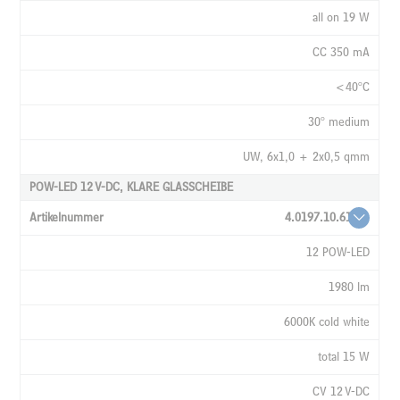
all on 19 W
CC 350 mA
<40°C
30° medium
UW, 6x1,0 + 2x0,5 qmm
POW-LED 12 V-DC, KLARE GLASSCHEIBE
4.0197.10.61
12 POW-LED
1980 lm
6000K cold white
total 15 W
CV 12 V-DC