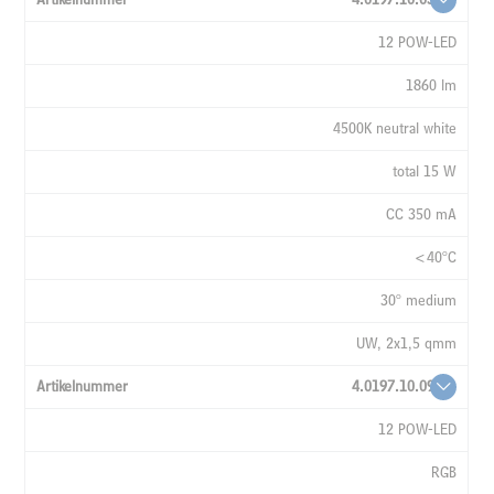
12 POW-LED
1860 lm
4500K neutral white
total 15 W
CC 350 mA
<40°C
30° medium
UW, 2x1,5 qmm
4.0197.10.09
12 POW-LED
RGB