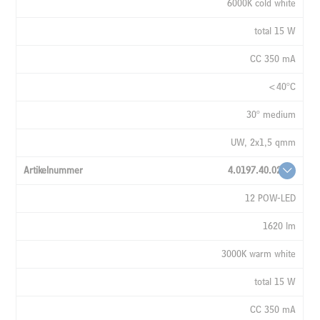
6000K cold white
total 15 W
CC 350 mA
<40°C
30° medium
UW, 2x1,5 qmm
4.0197.40.02
12 POW-LED
1620 lm
3000K warm white
total 15 W
CC 350 mA