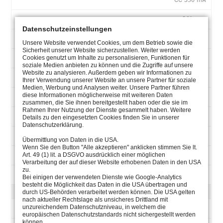
10° spot
Datenschutzeinstellungen
UW, 2x0,5 qmm
Unsere Website verwendet Cookies, um dem Betrieb sowie die
Sicherheit unserer Website sicherzustellen. Weiter werden
4.0012.20.19
Cookies genutzt um Inhalte zu personalisieren, Funktionen für
soziale Medien anbieten zu können und die Zugriffe auf unsere
Website zu analysieren. Außerdem geben wir Informationen zu
1 Multichip POW-LED
Ihrer Verwendung unserer Website an unsere Partner für soziale
Medien, Werbung und Analysen weiter. Unsere Partner führen
diese Informationen möglicherweise mit weiteren Daten
RGB
zusammen, die Sie ihnen bereitgestellt haben oder die sie im
Rahmen Ihrer Nutzung der Dienste gesammelt haben. Weitere
all on 5 W
Details zu den eingesetzten Cookies finden Sie in unserer
Datenschutzerklärung.
CC 350 mA
Übermittlung von Daten in die USA.
Wenn Sie den Button "Alle akzeptieren" anklicken stimmen Sie lt.
120° flood
Art. 49 (1) lit. a DSGVO ausdrücklich einer möglichen
Verarbeitung der auf dieser Website erhobenen Daten in den USA
zu.
UW, 6x0,5 qmm
Bei einigen der verwendeten Dienste wie Google-Analytics
besteht die Möglichkeit das Daten in die USA übertragen und
QUADRATISCHE AUFSATZBLENDE
durch US-Behörden verarbeitet werden können. Die USA gelten
nach aktueller Rechtslage als unsicheres Drittland mit
unzureichendem Datenschutzniveau, in welchem die
4.0012.40.11
europäischen Datenschutzstandards nicht sichergestellt werden
können.