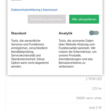
1 POW-LED
Datenschutzerklärung
|
Impressum
165 lm
Einstellung speichern
Alle akzeptieren
6000K cold white
total 2 W
Standard
Analytik
CC 350 mA
Tools, die wesentliche
Tools, die anonyme Daten
Services und Funktionen
über Website-Nutzung und -
ermöglichen, einschließlich
Funktionalität sammeln. Wir
10° spot
Identitätsprüfung,
nutzen die Erkenntnisse, um
Servicekontinuität und
unsere Produkte,
Standortsicherheit. Diese
Dienstleistungen und das
UW, 2x0,5 qmm
Option kann nicht abgelehnt
Benutzererlebnis zu
werden.
verbessern.
4.0012.40.12
1 POW-LED
135 lm
3000K warm white
total 2 W