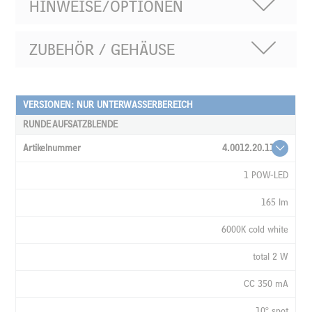
HINWEISE/OPTIONEN
ZUBEHÖR / GEHÄUSE
VERSIONEN: NUR UNTERWASSERBEREICH
ARTIKELNUMMER
RUNDE AUFSATZBLENDE
LEUCHTMITTEL
4.0012.20.11
LICHTSTROM
1 POW-LED
LICHTFARBE
165 lm
LEISTUNG
6000K cold white
STROM
total 2 W
AUSSTRAHLWINKEL
KABEL,
CC 350 mA
MONTIERT
10° spot