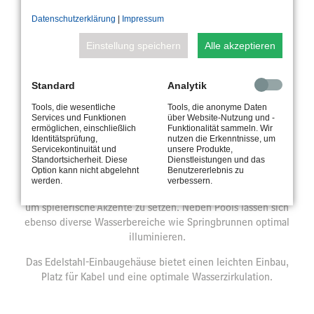
Datenschutzerklärung
|
Impressum
Einstellung speichern
Alle akzeptieren
Standard
Analytik
Tools, die wesentliche
Tools, die anonyme Daten
MÖGLICHKEITEN EN MASSE
Services und Funktionen
über Website-Nutzung und -
ermöglichen, einschließlich
Funktionalität sammeln. Wir
Identitätsprüfung,
nutzen die Erkenntnisse, um
BEWÄHRTE INSTALLATION
Servicekontinuität und
unsere Produkte,
Standortsicherheit. Diese
Dienstleistungen und das
Option kann nicht abgelehnt
Benutzererlebnis zu
Der 252 kann sehr vielseitig eingesetzt werden. Zur
werden.
verbessern.
Ausleuchtung von Pools bis zu vier Metern Breite aber auch
um spielerische Akzente zu setzen. Neben Pools lassen sich
ebenso diverse Wasserbereiche wie Springbrunnen optimal
illuminieren.
Das Edelstahl-Einbaugehäuse bietet einen leichten Einbau,
Platz für Kabel und eine optimale Wasserzirkulation.